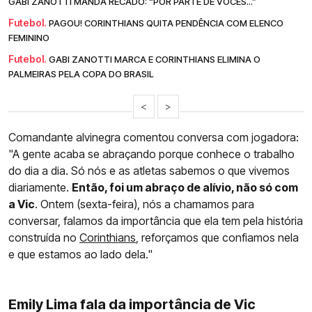
GABI ZANOTTI MANDA RECADO: “POR PARTE DE VOCÊS...”
Futebol.
PAGOU! CORINTHIANS QUITA PENDÊNCIA COM ELENCO
FEMININO
Futebol.
GABI ZANOTTI MARCA E CORINTHIANS ELIMINA O
PALMEIRAS PELA COPA DO BRASIL
<
>
Comandante alvinegra comentou conversa com jogadora:
"A gente acaba se abraçando porque conhece o trabalho
do dia a dia. Só nós e as atletas sabemos o que vivemos
diariamente.
Então, foi um abraço de alívio, não só com
a Vic
. Ontem (sexta-feira), nós a chamamos para
conversar, falamos da importância que ela tem pela história
construída no
Corinthians
, reforçamos que confiamos nela
e que estamos ao lado dela."
Emily Lima fala da importância de Vic