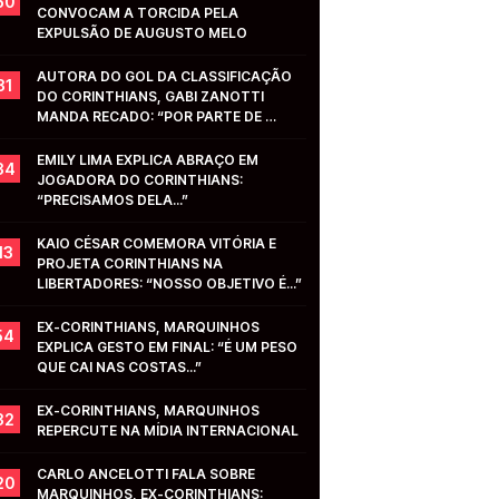
50
CONVOCAM A TORCIDA PELA 
EXPULSÃO DE AUGUSTO MELO
AUTORA DO GOL DA CLASSIFICAÇÃO 
31
DO CORINTHIANS, GABI ZANOTTI 
MANDA RECADO: “POR PARTE DE 
VOCÊS...”
EMILY LIMA EXPLICA ABRAÇO EM 
34
JOGADORA DO CORINTHIANS: 
“PRECISAMOS DELA...”
KAIO CÉSAR COMEMORA VITÓRIA E 
13
PROJETA CORINTHIANS NA 
LIBERTADORES: “NOSSO OBJETIVO É...”
EX-CORINTHIANS, MARQUINHOS 
54
EXPLICA GESTO EM FINAL: “É UM PESO 
QUE CAI NAS COSTAS...”
EX-CORINTHIANS, MARQUINHOS 
32
REPERCUTE NA MÍDIA INTERNACIONAL
CARLO ANCELOTTI FALA SOBRE 
20
MARQUINHOS, EX-CORINTHIANS: 