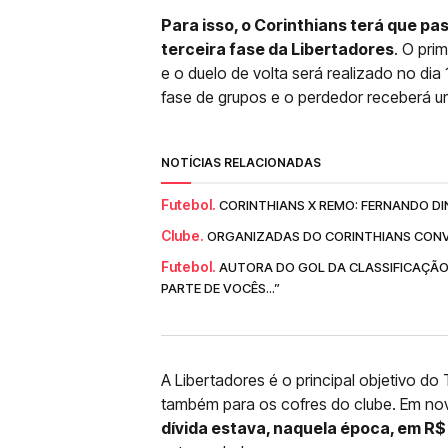
Para isso, o Corinthians terá que pa
terceira fase da Libertadores
. O pri
e o duelo de volta será realizado no di
fase de grupos e o perdedor receberá 
NOTÍCIAS RELACIONADAS
Futebol.
CORINTHIANS X REMO: FERNANDO DI
Clube.
ORGANIZADAS DO CORINTHIANS CONV
Futebol.
AUTORA DO GOL DA CLASSIFICAÇÃO
PARTE DE VOCÊS...”
A Libertadores é o principal objetivo 
também para os cofres do clube. Em n
dívida estava, naquela época, em R$ 