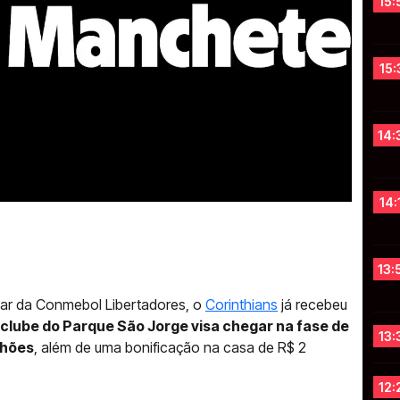
15:
15:
14:
14:
13:
minar da Conmebol Libertadores, o
Corinthians
já recebeu
 clube do Parque São Jorge visa chegar na fase de
13:
lhões
, além de uma bonificação na casa de R$ 2
12: