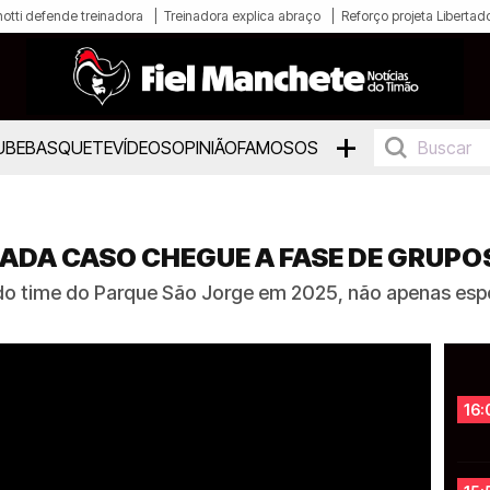
otti defende treinadora
Treinadora explica abraço
Reforço projeta Libertad
+
UBE
BASQUETE
VÍDEOS
OPINIÃO
FAMOSOS
ADA CASO CHEGUE A FASE DE GRUPO
vo do time do Parque São Jorge em 2025, não apenas e
16: