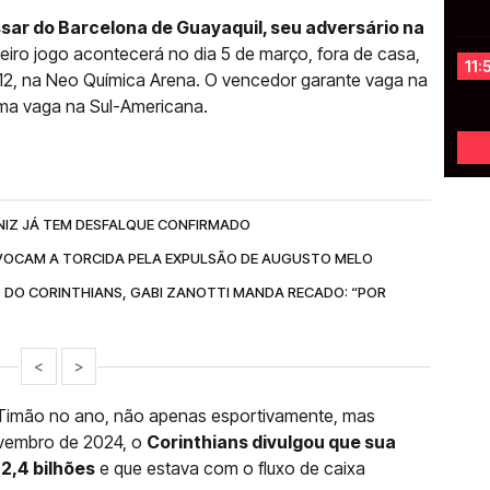
ssar do Barcelona de Guayaquil, seu adversário na
meiro jogo acontecerá no dia 5 de março, fora de casa,
11:
a 12, na Neo Química Arena. O vencedor garante vaga na
uma vaga na Sul-Americana.
NIZ JÁ TEM DESFALQUE CONFIRMADO
OCAM A TORCIDA PELA EXPULSÃO DE AUGUSTO MELO
 DO CORINTHIANS, GABI ZANOTTI MANDA RECADO: “POR
<
>
do Timão no ano, não apenas esportivamente, mas
ovembro de 2024, o
Corinthians divulgou que sua
2,4 bilhões
e que estava com o fluxo de caixa