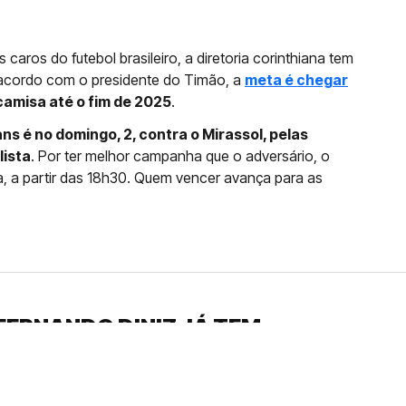
caros do futebol brasileiro, a diretoria corinthiana tem
 acordo com o presidente do Timão, a
meta é chegar
camisa até o fim de 2025
.
s é no domingo, 2, contra o Mirassol, pelas
lista
. Por ter melhor campanha que o adversário, o
, a partir das 18h30. Quem vencer avança para as
FERNANDO DINIZ JÁ TEM
DO
da contra o Grêmio e recebeu o terceiro cartão
duelo que marcará o retorno do Brasileirão