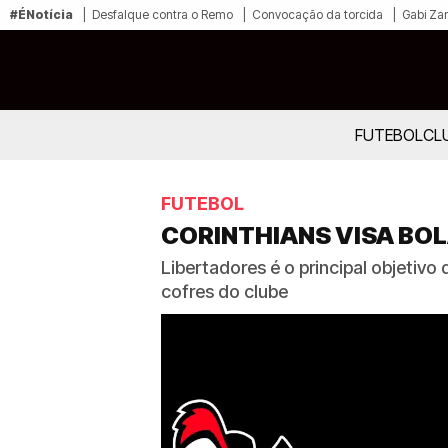
#ÉNotícia
Desfalque contra o Remo
Convocação da torcida
Gabi Zan
FUTEBOL
CL
FUTEBOL
CORINTHIANS VISA BOL
Libertadores é o principal objeti
cofres do clube