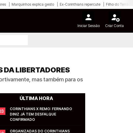
ores
Marquinhos explica gesto
Ex-Corinthians repercute
Filho do Terrão
Iniciar Sessão
Criar Conta
S DA LIBERTADORES
sportivamente, mas também para os
ÚLTIMA HORA
CORINTHIANS X REMO: FERNANDO 
03
DINIZ JÁ TEM DESFALQUE 
CONFIRMADO
ORGANIZADAS DO CORINTHIANS 