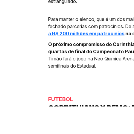
estrangulado.
Para manter o elenco, que é um dos mais 
fechado parcerias com patrocínios. De
a R$ 200 milhões em patrocínios
na 
O próximo compromisso do Corinthian
quartas de final do Campeonato Pau
Timão fará o jogo na Neo Química Arena
semifinais do Estadual.
FUTEBOL
CORINTHIANS X REMO: 
DESFALQUE CONFIRMA
Jogador estava pendurado na parti
amarelo e não estará em campo no 