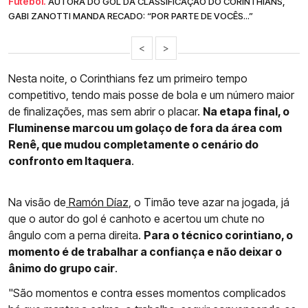
Futebol.
AUTORA DO GOL DA CLASSIFICAÇÃO DO CORINTHIANS,
GABI ZANOTTI MANDA RECADO: “POR PARTE DE VOCÊS...”
<
>
Nesta noite, o Corinthians fez um primeiro tempo
competitivo, tendo mais posse de bola e um número maior
de finalizações, mas sem abrir o placar.
Na etapa final, o
Fluminense marcou um golaço de fora da área com
Renê, que mudou completamente o cenário do
confronto em Itaquera
.
Na visão de
Ramón Díaz
, o Timão teve azar na jogada, já
que o autor do gol é canhoto e acertou um chute no
ângulo com a perna direita.
Para o técnico corintiano, o
momento é de trabalhar a confiança e não deixar o
ânimo do grupo cair
.
"São momentos e contra esses momentos complicados