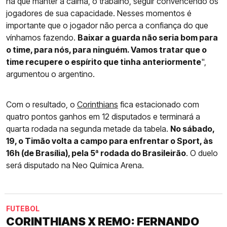
há que manter a calma, o trabalho, seguir convencendo os
jogadores de sua capacidade. Nesses momentos é
importante que o jogador não perca a confiança do que
vínhamos fazendo.
Baixar a guarda não seria bom para
o time, para nós, para ninguém. Vamos tratar que o
time recupere o espírito que tinha anteriormente
",
argumentou o argentino.
Com o resultado, o
Corinthians
fica estacionado com
quatro pontos ganhos em 12 disputados e terminará a
quarta rodada na segunda metade da tabela.
No sábado,
19, o Timão volta a campo para enfrentar o Sport, às
16h (de Brasília), pela 5ª rodada do Brasileirão
. O duelo
será disputado na Neo Química Arena.
FUTEBOL
CORINTHIANS X REMO: FERNANDO