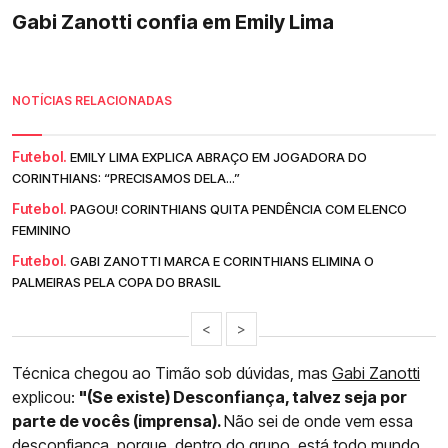
Gabi Zanotti confia em Emily Lima
NOTÍCIAS RELACIONADAS
Futebol.
EMILY LIMA EXPLICA ABRAÇO EM JOGADORA DO
CORINTHIANS: “PRECISAMOS DELA...”
Futebol.
PAGOU! CORINTHIANS QUITA PENDÊNCIA COM ELENCO
FEMININO
Futebol.
GABI ZANOTTI MARCA E CORINTHIANS ELIMINA O
PALMEIRAS PELA COPA DO BRASIL
<
>
Técnica chegou ao Timão sob dúvidas, mas
Gabi Zanotti
explicou:
"(Se existe) Desconfiança, talvez seja por
parte de vocês (imprensa).
Não sei de onde vem essa
desconfiança, porque, dentro do grupo, está todo mundo