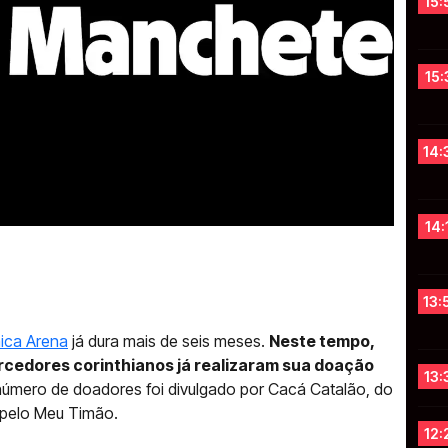
15:
15:
14:
14:
13:
ica Arena
já dura mais de seis meses.
Neste tempo,
rcedores corinthianos já realizaram sua doação
13:
número de doadores foi divulgado por Cacá Catalão, do
 pelo Meu Timão.
12: