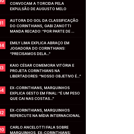
50
CONVOCAM A TORCIDA PELA 
EXPULSÃO DE AUGUSTO MELO
AUTORA DO GOL DA CLASSIFICAÇÃO 
31
DO CORINTHIANS, GABI ZANOTTI 
MANDA RECADO: “POR PARTE DE 
VOCÊS...”
EMILY LIMA EXPLICA ABRAÇO EM 
34
JOGADORA DO CORINTHIANS: 
“PRECISAMOS DELA...”
KAIO CÉSAR COMEMORA VITÓRIA E 
13
PROJETA CORINTHIANS NA 
LIBERTADORES: “NOSSO OBJETIVO É...”
EX-CORINTHIANS, MARQUINHOS 
54
EXPLICA GESTO EM FINAL: “É UM PESO 
QUE CAI NAS COSTAS...”
EX-CORINTHIANS, MARQUINHOS 
32
REPERCUTE NA MÍDIA INTERNACIONAL
CARLO ANCELOTTI FALA SOBRE 
20
MARQUINHOS, EX-CORINTHIANS: 