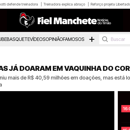
otti defende treinadora
Treinadora explica abraço
Reforço projeta Libertad
+
UBE
BASQUETE
VÍDEOS
OPINIÃO
FAMOSOS
AS JÁ DOARAM EM VAQUINHA DO COR
iu mais de R$ 40,59 milhões em doações, mas está lo
a
16: