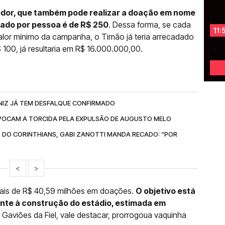
edor, que também pode realizar a doação em nome
oado por pessoa é de R$ 250
. Dessa forma, se cada
11:
alor mínimo da campanha, o Timão já teria arrecadado
100, já resultaria em R$ 16.000.000,00.
NIZ JÁ TEM DESFALQUE CONFIRMADO
OCAM A TORCIDA PELA EXPULSÃO DE AUGUSTO MELO
 DO CORINTHIANS, GABI ZANOTTI MANDA RECADO: “POR
<
>
ais de R$ 40,59 milhões em doações.
O objetivo está
rente à construção do estádio, estimada em
A Gaviões da Fiel, vale destacar, prorrogoua vaquinha