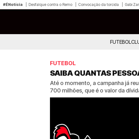
#ÉNotícia
Desfalque contra o Remo
Convocação da torcida
Gabi Zan
FUTEBOL
CL
FUTEBOL
SAIBA QUANTAS PESSO
Até o momento, a campanha já reun
700 milhões, que é o valor da dívid