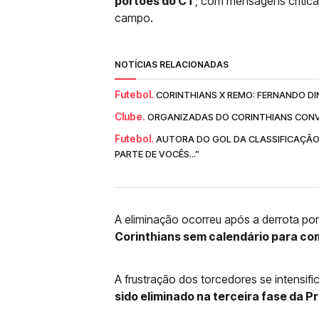
portões do CT
, com mensagens crític
campo.
NOTÍCIAS RELACIONADAS
Futebol.
CORINTHIANS X REMO: FERNANDO DI
Clube.
ORGANIZADAS DO CORINTHIANS CONV
Futebol.
AUTORA DO GOL DA CLASSIFICAÇÃO
PARTE DE VOCÊS...”
A eliminação ocorreu após a derrota por
Corinthians sem calendário para co
A frustração dos torcedores se intensifi
sido eliminado na terceira fase da 