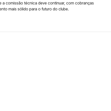
a e a comissão técnica deve continuar, com cobranças
nto mais sólido para o futuro do clube.
FERNANDO DINIZ JÁ TEM
DO
da contra o Grêmio e recebeu o terceiro cartão
duelo que marcará o retorno do Brasileirão