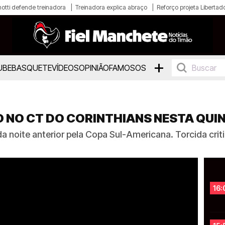
otti defende treinadora
Treinadora explica abraço
Reforço projeta Libertad
+
UBE
BASQUETE
VÍDEOS
OPINIÃO
FAMOSOS
 NO CT DO CORINTHIANS NESTA QUI
a noite anterior pela Copa Sul-Americana. Torcida critic
16: