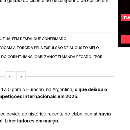
as à gestão do clube e ao desempenho da equipe em
11:
NIZ JÁ TEM DESFALQUE CONFIRMADO
OCAM A TORCIDA PELA EXPULSÃO DE AUGUSTO MELO
 DO CORINTHIANS, GABI ZANOTTI MANDA RECADO: “POR
<
>
 1 a 0 para o Huracán, na Argentina,
o que deixou o
mpetições internacionais em 2025.
cou devido ao histórico recente do clube, que
já havia
Pré-Libertadores em março.