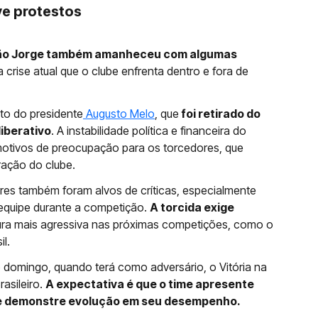
e protestos
ão Jorge também amanheceu com algumas
 a crise atual que o clube enfrenta dentro e fora de
to do presidente
Augusto Melo
, que
foi retirado do
iberativo
. A instabilidade política e financeira do
 motivos de preocupação para os torcedores, que
ação do clube.
ores também foram alvos de críticas, especialmente
da equipe durante a competição.
A torcida exige
ra mais agressiva nas próximas competições, como o
l.
 domingo, quando terá como adversário, o Vitória na
asileiro.
A expectativa é que o time apresente
 e demonstre evolução em seu desempenho.