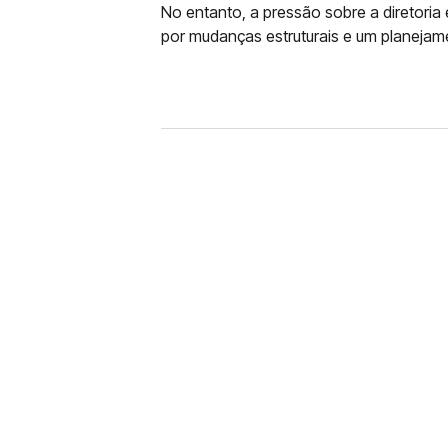
No entanto, a pressão sobre a diretori
por mudanças estruturais e um planejame
FUTEBOL
CORINTHIANS X REMO: 
DESFALQUE CONFIRMA
Jogador estava pendurado na parti
amarelo e não estará em campo no 