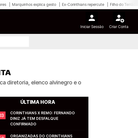
ores
Marquinhos explica gesto
Ex-Corinthians repercute
Filho do Terrão
Iniciar Sessão
Criar Conta
NTA
a diretoria, elenco alvinegro e o
ÚLTIMA HORA
CORINTHIANS X REMO: FERNANDO 
03
DINIZ JÁ TEM DESFALQUE 
CONFIRMADO
ORGANIZADAS DO CORINTHIANS 