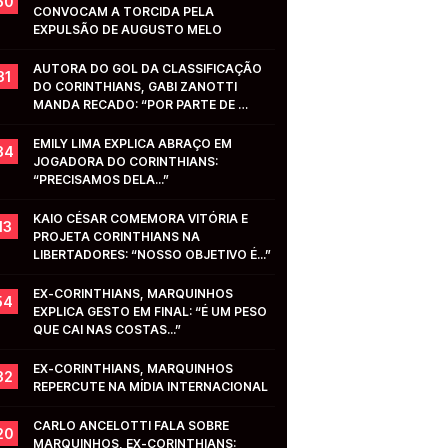
50
CONVOCAM A TORCIDA PELA 
EXPULSÃO DE AUGUSTO MELO
AUTORA DO GOL DA CLASSIFICAÇÃO 
31
DO CORINTHIANS, GABI ZANOTTI 
MANDA RECADO: “POR PARTE DE 
VOCÊS...”
EMILY LIMA EXPLICA ABRAÇO EM 
34
JOGADORA DO CORINTHIANS: 
“PRECISAMOS DELA...”
KAIO CÉSAR COMEMORA VITÓRIA E 
13
PROJETA CORINTHIANS NA 
LIBERTADORES: “NOSSO OBJETIVO É...”
EX-CORINTHIANS, MARQUINHOS 
54
EXPLICA GESTO EM FINAL: “É UM PESO 
QUE CAI NAS COSTAS...”
EX-CORINTHIANS, MARQUINHOS 
32
REPERCUTE NA MÍDIA INTERNACIONAL
CARLO ANCELOTTI FALA SOBRE 
20
MARQUINHOS, EX-CORINTHIANS: 