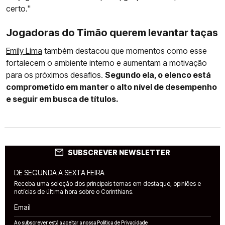
certo."
Jogadoras do Timão querem levantar taças
Emily Lima
também destacou que momentos como esse
fortalecem o ambiente interno e aumentam a motivação
para os próximos desafios.
Segundo ela, o elenco está
comprometido em manter o alto nível de desempenho
e seguir em busca de títulos.
SUBSCREVER NEWSLETTER
DE SEGUNDA A SEXTA FEIRA
Receba uma seleção dos principais temas em destaque, opiniões e
notícias de última hora sobre o Corinthians.
Email
Ao subscrever está a aceitar a nossa
Política de Privacidade