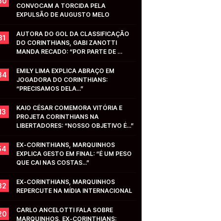
50
CONVOCAM A TORCIDA PELA 
EXPULSÃO DE AUGUSTO MELO
AUTORA DO GOL DA CLASSIFICAÇÃO 
31
DO CORINTHIANS, GABI ZANOTTI 
MANDA RECADO: “POR PARTE DE 
VOCÊS...”
EMILY LIMA EXPLICA ABRAÇO EM 
34
JOGADORA DO CORINTHIANS: 
“PRECISAMOS DELA...”
KAIO CÉSAR COMEMORA VITÓRIA E 
13
PROJETA CORINTHIANS NA 
LIBERTADORES: “NOSSO OBJETIVO É...”
EX-CORINTHIANS, MARQUINHOS 
54
EXPLICA GESTO EM FINAL: “É UM PESO 
QUE CAI NAS COSTAS...”
EX-CORINTHIANS, MARQUINHOS 
32
REPERCUTE NA MÍDIA INTERNACIONAL
CARLO ANCELOTTI FALA SOBRE 
20
MARQUINHOS, EX-CORINTHIANS: 