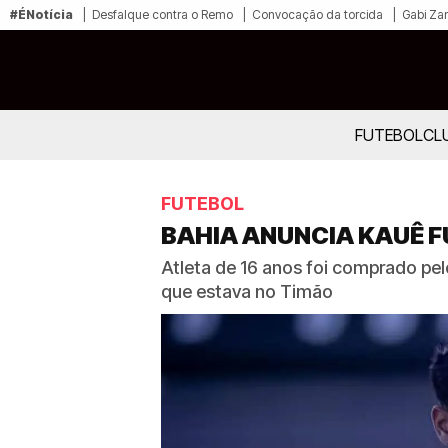
#ÉNotícia
Desfalque contra o Remo
Convocação da torcida
Gabi Zan
FUTEBOL
CL
FUTEBOL
BAHIA ANUNCIA KAUÊ 
Atleta de 16 anos foi comprado pel
que estava no Timão