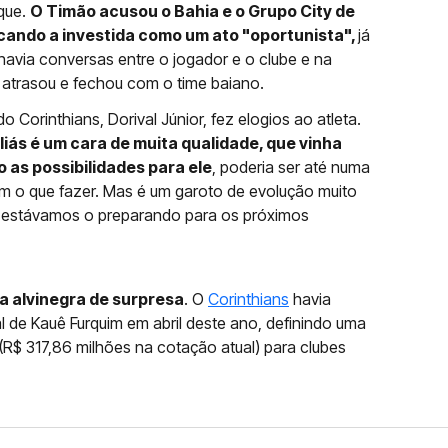
que.
O Timão acusou o Bahia e o Grupo City de
ificando a investida como um ato "oportunista",
já
 havia conversas entre o jogador e o clube e na
a atrasou e fechou com o time baiano.
 Corinthians, Dorival Júnior, fez elogios ao atleta.
liás é um cara de muita qualidade, que vinha
as possibilidades para ele
, poderia ser até numa
m o que fazer. Mas é um garoto de evolução muito
 estávamos o preparando para os próximos
ia alvinegra de surpresa
. O
Corinthians
havia
al de Kauê Furquim em abril deste ano, definindo uma
 (R$ 317,86 milhões na cotação atual) para clubes