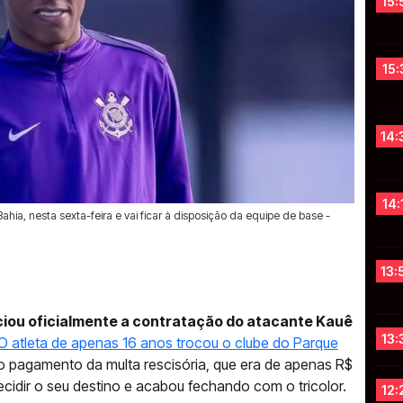
15:
15:
14:
14:
hia, nesta sexta-feira e vai ficar à disposição da equipe de base -
13:
nciou oficialmente a contratação do atacante Kauê
13:
O atleta de apenas 16 anos trocou o clube do Parque
o pagamento da multa rescisória, que era de apenas R$
ecidir o seu destino e acabou fechando com o tricolor.
12: