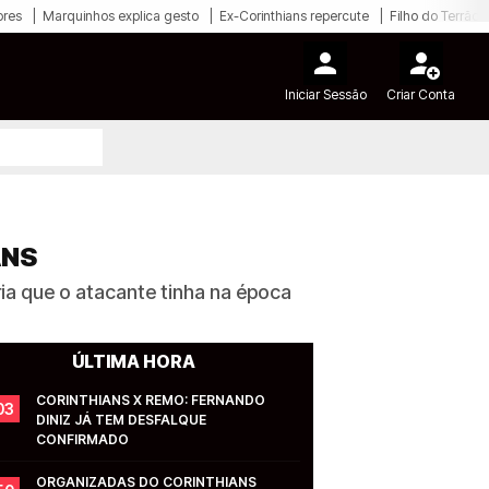
ores
Marquinhos explica gesto
Ex-Corinthians repercute
Filho do Terrão
Iniciar Sessão
Criar Conta
ANS
ria que o atacante tinha na época
ÚLTIMA HORA
CORINTHIANS X REMO: FERNANDO 
03
DINIZ JÁ TEM DESFALQUE 
CONFIRMADO
ORGANIZADAS DO CORINTHIANS 