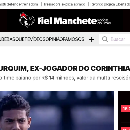
otti defende treinadora
Treinadora explica abraço
Reforço projeta Libertad
+
UBE
BASQUETE
VÍDEOS
OPINIÃO
FAMOSOS
FURQUIM, EX-JOGADOR DO CORINTHI
o time baiano por R$ 14 milhões, valor da multa rescisó
16: