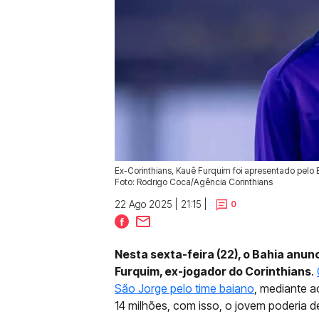
Ex-Corinthians, Kauê Furquim foi apresentado pelo Ba
Foto: Rodrigo Coca/Agência Corinthians
22 Ago 2025 | 21:15 |
0
Nesta sexta-feira (22), o Bahia anu
Furquim, ex-jogador do Corinthians
.
São Jorge pelo time baiano
, mediante a
14 milhões, com isso, o jovem poderia d