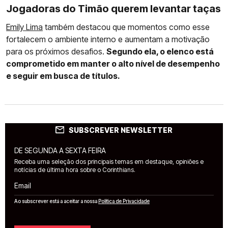
Jogadoras do Timão querem levantar taças
Emily Lima
também destacou que momentos como esse
fortalecem o ambiente interno e aumentam a motivação
para os próximos desafios.
Segundo ela, o elenco está
comprometido em manter o alto nível de desempenho
e seguir em busca de títulos.
SUBSCREVER NEWSLETTER
DE SEGUNDA A SEXTA FEIRA
Receba uma seleção dos principais temas em destaque, opiniões e
notícias de última hora sobre o Corinthians.
Email
Ao subscrever está a aceitar a nossa
Política de Privacidade