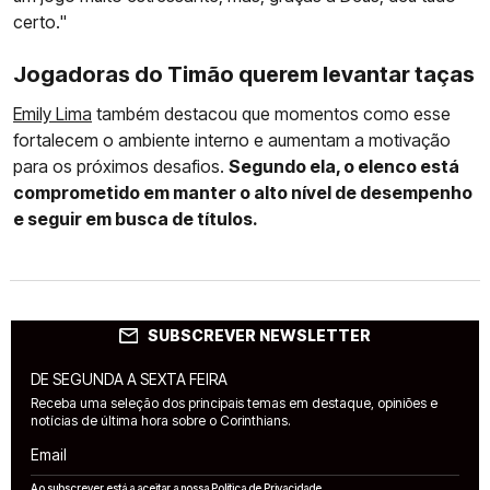
certo."
Jogadoras do Timão querem levantar taças
Emily Lima
também destacou que momentos como esse
fortalecem o ambiente interno e aumentam a motivação
para os próximos desafios.
Segundo ela, o elenco está
comprometido em manter o alto nível de desempenho
e seguir em busca de títulos.
SUBSCREVER NEWSLETTER
DE SEGUNDA A SEXTA FEIRA
Receba uma seleção dos principais temas em destaque, opiniões e
notícias de última hora sobre o Corinthians.
Email
Ao subscrever está a aceitar a nossa
Política de Privacidade