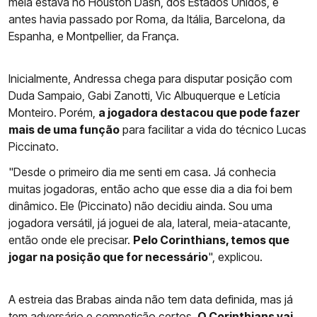
meia estava no Houston Dash, dos Estados Unidos, e
antes havia passado por Roma, da Itália, Barcelona, da
Espanha, e Montpellier, da França.
Inicialmente, Andressa chega para disputar posição com
Duda Sampaio, Gabi Zanotti, Vic Albuquerque e Letícia
Monteiro. Porém,
a jogadora destacou que pode fazer
mais de uma função
para facilitar a vida do técnico Lucas
Piccinato.
"Desde o primeiro dia me senti em casa. Já conhecia
muitas jogadoras, então acho que esse dia a dia foi bem
dinâmico. Ele (Piccinato) não decidiu ainda. Sou uma
jogadora versátil, já joguei de ala, lateral, meia-atacante,
então onde ele precisar.
Pelo Corinthians, temos que
jogar na posição que for necessário
", explicou.
A estreia das Brabas ainda não tem data definida, mas já
tem adversário e competição certos.
O
Corinthians
vai