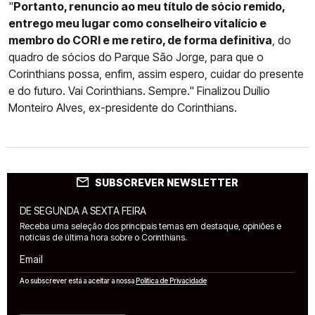
"
Portanto, renuncio ao meu título de sócio remido,
entrego meu lugar como conselheiro vitalício e
membro do CORI e me retiro, de forma definitiva
, do
quadro de sócios do Parque São Jorge, para que o
Corinthians possa, enfim, assim espero, cuidar do presente
e do futuro. Vai Corinthians. Sempre." Finalizou Duílio
Monteiro Alves, ex-presidente do Corinthians.
SUBSCREVER NEWSLETTER
DE SEGUNDA A SEXTA FEIRA
Receba uma seleção dos principais temas em destaque, opiniões e
notícias de última hora sobre o Corinthians.
Email
Ao subscrever está a aceitar a nossa
Política de Privacidade