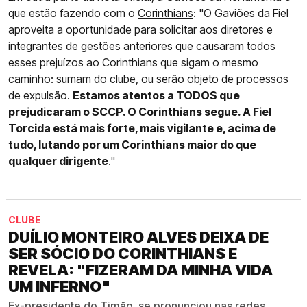
que estão fazendo com o
Corinthians
: "O Gaviões da Fiel
aproveita a oportunidade para solicitar aos diretores e
integrantes de gestões anteriores que causaram todos
esses prejuízos ao Corinthians que sigam o mesmo
caminho: sumam do clube, ou serão objeto de processos
de expulsão.
Estamos atentos a TODOS que
prejudicaram o SCCP. O Corinthians segue. A Fiel
Torcida está mais forte, mais vigilante e, acima de
tudo, lutando por um Corinthians maior do que
qualquer dirigente
."
CLUBE
DUÍLIO MONTEIRO ALVES DEIXA DE
SER SÓCIO DO CORINTHIANS E
REVELA: "FIZERAM DA MINHA VIDA
UM INFERNO"
Ex-presidente do Timão, se pronunciou nas redes