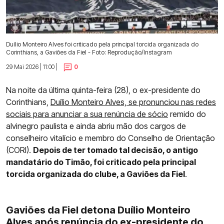
Duílio Monteiro Alves foi criticado pela principal torcida organizada do
Corinthians, a Gaviões da Fiel - Foto: Reprodução/Instagram
29 Mai 2026 | 11:00 |
0
Na noite da última quinta-feira (28), o ex-presidente do
Corinthians,
Duílio Monteiro Alves, se pronunciou nas redes
sociais para anunciar a sua renúncia de sócio
remido do
alvinegro paulista e ainda abriu mão dos cargos de
conselheiro vitalício e membro do Conselho de Orientação
(CORI).
Depois de ter tomado tal decisão, o antigo
mandatário do Timão, foi criticado pela principal
torcida organizada do clube, a Gaviões da Fiel
.
Gaviões da Fiel detona Duílio Monteiro
Alves após renúncia do ex-presidente do