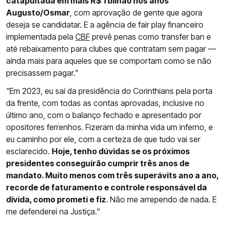
catapultada em mais R$ 1 bilhão nos anos
Augusto/Osmar
, com aprovação de gente que agora
deseja se candidatar. E a agência de fair play financeiro
implementada pela
CBF
prevê penas como transfer ban e
até rebaixamento para clubes que contratam sem pagar —
ainda mais para aqueles que se comportam como se não
precisassem pagar."
"Em 2023, eu saí da presidência do Corinthians pela porta
da frente, com todas as contas aprovadas, inclusive no
último ano, com o balanço fechado e apresentado por
opositores ferrenhos. Fizeram da minha vida um inferno, e
eu caminho por ele, com a certeza de que tudo vai ser
esclarecido.
Hoje, tenho dúvidas se os próximos
presidentes conseguirão cumprir três anos de
mandato. Muito menos com três superávits ano a ano,
recorde de faturamento e controle responsável da
dívida, como prometi e fiz
. Não me arrependo de nada. E
me defenderei na Justiça."