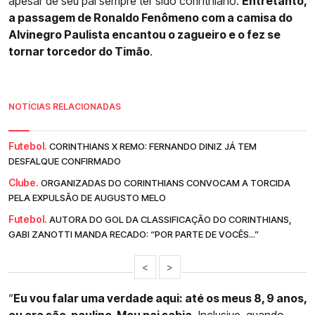
apesar de seu pai sempre ter sido corinthiano.
Entretanto,
a passagem de Ronaldo Fenômeno com a camisa do
Alvinegro Paulista encantou o zagueiro e o fez se
tornar torcedor do Timão
.
NOTÍCIAS RELACIONADAS
Futebol.
CORINTHIANS X REMO: FERNANDO DINIZ JÁ TEM
DESFALQUE CONFIRMADO
Clube.
ORGANIZADAS DO CORINTHIANS CONVOCAM A TORCIDA
PELA EXPULSÃO DE AUGUSTO MELO
Futebol.
AUTORA DO GOL DA CLASSIFICAÇÃO DO CORINTHIANS,
GABI ZANOTTI MANDA RECADO: “POR PARTE DE VOCÊS...”
<
>
“
Eu vou falar uma verdade aqui: até os meus 8, 9 anos,