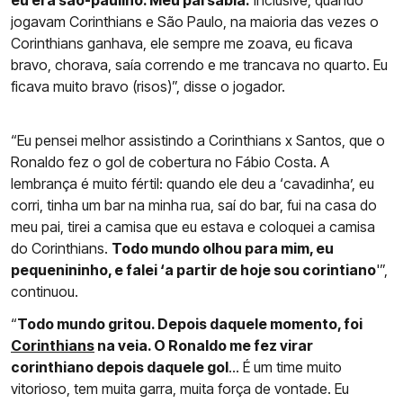
eu era são-paulino. Meu pai sabia.
Inclusive, quando
jogavam Corinthians e São Paulo, na maioria das vezes o
Corinthians ganhava, ele sempre me zoava, eu ficava
bravo, chorava, saía correndo e me trancava no quarto. Eu
ficava muito bravo (risos)”, disse o jogador.
“Eu pensei melhor assistindo a Corinthians x Santos, que o
Ronaldo fez o gol de cobertura no Fábio Costa. A
lembrança é muito fértil: quando ele deu a ‘cavadinha’, eu
corri, tinha um bar na minha rua, saí do bar, fui na casa do
meu pai, tirei a camisa que eu estava e coloquei a camisa
do Corinthians.
Todo mundo olhou para mim, eu
pequenininho, e falei ‘a partir de hoje sou corintiano
'”,
continuou.
“
Todo mundo gritou. Depois daquele momento, foi
Corinthians
na veia. O Ronaldo me fez virar
corinthiano depois daquele gol
… É um time muito
vitorioso, tem muita garra, muita força de vontade. Eu