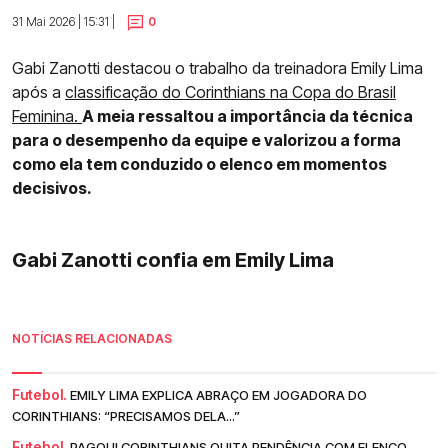
31 Mai 2026 | 15:31 |
0
Gabi Zanotti destacou o trabalho da treinadora Emily Lima
após a
classificação do Corinthians na Copa do Brasil
Feminina.
A meia ressaltou a importância da técnica
para o desempenho da equipe e valorizou a forma
como ela tem conduzido o elenco em momentos
decisivos.
Gabi Zanotti confia em Emily Lima
NOTÍCIAS RELACIONADAS
Futebol.
EMILY LIMA EXPLICA ABRAÇO EM JOGADORA DO
CORINTHIANS: “PRECISAMOS DELA...”
Futebol.
PAGOU! CORINTHIANS QUITA PENDÊNCIA COM ELENCO