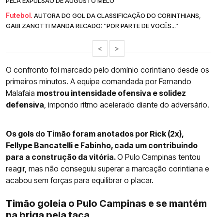
PELA EXPULSÃO DE AUGUSTO MELO
Futebol.
AUTORA DO GOL DA CLASSIFICAÇÃO DO CORINTHIANS,
GABI ZANOTTI MANDA RECADO: “POR PARTE DE VOCÊS...”
<
>
O confronto foi marcado pelo domínio corintiano desde os
primeiros minutos. A equipe comandada por Fernando
Malafaia
mostrou intensidade ofensiva e solidez
defensiva
, impondo ritmo acelerado diante do adversário.
Os gols do Timão foram anotados por Rick (2x),
Fellype Bancatelli e Fabinho, cada um contribuindo
para a construção da vitória.
O Pulo Campinas tentou
reagir, mas não conseguiu superar a marcação corintiana e
acabou sem forças para equilibrar o placar.
Timão goleia o Pulo Campinas e se mantém
na briga pela taça