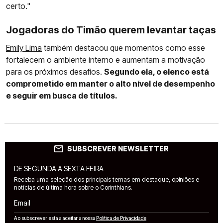
certo."
Jogadoras do Timão querem levantar taças
Emily Lima
também destacou que momentos como esse
fortalecem o ambiente interno e aumentam a motivação
para os próximos desafios.
Segundo ela, o elenco está
comprometido em manter o alto nível de desempenho
e seguir em busca de títulos.
SUBSCREVER NEWSLETTER
DE SEGUNDA A SEXTA FEIRA
Receba uma seleção dos principais temas em destaque, opiniões e
notícias de última hora sobre o Corinthians.
Email
Ao subscrever está a aceitar a nossa
Política de Privacidade