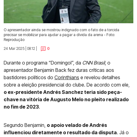
O apresentador ainda se mostrou indignado com o fato de a torcida
precisar se mobilizar para ajudar a pagar a dívida da arena - Foto:
Reprodução
24 Mar 2025 | 08:12 |
0
Durante o programa “Domingol”, da
CNN Brasil
, o
apresentador Benjamin Back fez duras críticas aos
bastidores políticos do
Corinthians
e revelou detalhes
sobre a eleição presidencial do clube. De acordo com ele,
o ex-presidente Andrés Sanchez teria sido peça-
chave na vitória de Augusto Melo no pleito realizado
no fim de 2023
.
Segundo Benjamin,
o apoio velado de Andrés
influenciou diretamente o resultado da disputa
. Já o