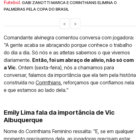
Futebol.
GABI ZANOTTI MARCA E CORINTHIANS ELIMINA O
PALMEIRAS PELA COPA DO BRASIL
<
>
Comandante alvinegra comentou conversa com jogadora:
"A gente acaba se abraçando porque conhece o trabalho
do dia a dia. Só nós e as atletas sabemos o que vivemos
diariamente.
Então, foi um abraço de alívio, não só com
a Vic
. Ontem (sexta-feira), nós a chamamos para
conversar, falamos da importância que ela tem pela história
construída no
Corinthians
, reforçamos que confiamos nela
e que estamos ao lado dela."
Emily Lima fala da importância de Vic
Albuquerque
Nome do Corinthians Feminino ressalta: "E, se em qualquer
momento precisarmos dela, as jogadoras precisam estar