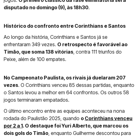
jogos.
O primeiro clássico da fase eliminatória será
disputado no domingo (9), às 18h30
.
Histórico do confronto entre Corinthians e Santos
Ao longo da história, Corinthians e Santos já se
enfrentaram 349 vezes.
O retrospecto é favorável ao
Timão, que soma 138 vitórias
, contra 111 triunfos do
Peixe, além de 100 empates.
No Campeonato Paulista, os rivais já duelaram 207
vezes
. O Corinthians venceu 85 dessas partidas, enquanto
o Santos levou a melhor em 64 confrontos. Os outros 58
jogos terminaram empatados.
O último encontro entre as equipes aconteceu na nona
rodada do Paulistão 2025, quando
o
Corinthians venceu
por 2 a 1
. O destaque foi Yuri Alberto, que marcou os
dois gols do Timão
, enquanto Guilherme descontou para