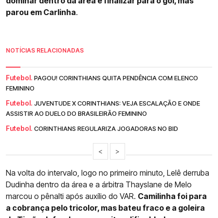
dominar dentro da área e finalizar para o gol, mas
parou em Carlinha
.
NOTÍCIAS RELACIONADAS
Futebol.
PAGOU! CORINTHIANS QUITA PENDÊNCIA COM ELENCO
FEMININO
Futebol.
JUVENTUDE X CORINTHIANS: VEJA ESCALAÇÃO E ONDE
ASSISTIR AO DUELO DO BRASILEIRÃO FEMININO
Futebol.
CORINTHIANS REGULARIZA JOGADORAS NO BID
<
>
Na volta do intervalo, logo no primeiro minuto, Lelê derruba
Dudinha dentro da área e a árbitra Thayslane de Melo
marcou o pênalti após auxílio do VAR.
Camilinha foi para
a cobrança pelo tricolor, mas bateu fraco e a goleira