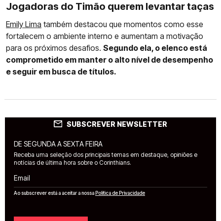
Jogadoras do Timão querem levantar taças
Emily Lima
também destacou que momentos como esse
fortalecem o ambiente interno e aumentam a motivação
para os próximos desafios.
Segundo ela, o elenco está
comprometido em manter o alto nível de desempenho
e seguir em busca de títulos.
SUBSCREVER NEWSLETTER
DE SEGUNDA A SEXTA FEIRA
Receba uma seleção dos principais temas em destaque, opiniões e
notícias de última hora sobre o Corinthians.
Email
Ao subscrever está a aceitar a nossa
Política de Privacidade