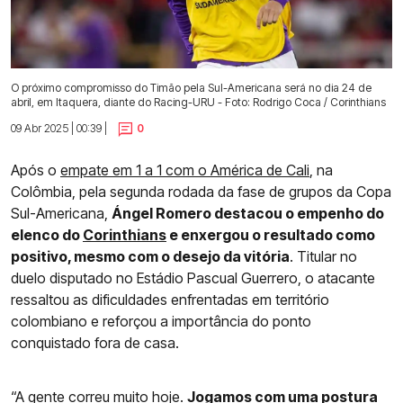
O próximo compromisso do Timão pela Sul-Americana será no dia 24 de
abril, em Itaquera, diante do Racing-URU - Foto: Rodrigo Coca / Corinthians
09 Abr 2025 | 00:39 |
0
Após o
empate em 1 a 1 com o América de Cali
, na
Colômbia, pela segunda rodada da fase de grupos da Copa
Sul-Americana,
Ángel Romero destacou o empenho do
elenco do
Corinthians
e enxergou o resultado como
positivo, mesmo com o desejo da vitória
. Titular no
duelo disputado no Estádio Pascual Guerrero, o atacante
ressaltou as dificuldades enfrentadas em território
colombiano e reforçou a importância do ponto
conquistado fora de casa.
“A gente correu muito hoje.
Jogamos com uma postura