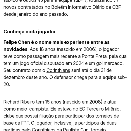
sub-20 e outros 43 para a equipe sub-17, totalizando 77
novos contratados no Boletim Informativo Diário da CBF
desde janeiro do ano passado.
Conheça cada jogador
Felipe Chen é o nome mais experiente entre as
novidades
. Aos 18 anos (nascido em 2006), o jogador
teve como passagem mais recente a Ponte Preta, pela qual
tem um jogo oficial disputado em 2024 e um gol marcado.
Seu contrato com o
Corinthians
será até o dia 31 de
dezembro deste ano. O defensor chega para a equipe sub-
20.
Richard Ribeiro tem 16 anos (nascido em 2008) e atua
como meio-campista. Ele estava no EC Terceiro Milênio,
clube que possui filiação para participar dos torneios de
base da FPF. O jogador, inclusive, já participou de duas
partidas pelo
Corinthians
na Paulista Cup, torneio