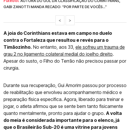
Futebol.
AUTORA DO GOL DA CLASSIFICAÇÃO DO CORINTHIANS,
GABI ZANOTTI MANDA RECADO: “POR PARTE DE VOCÊS...”
<
>
A joia do Corinthians estava em campo no duelo
contra o Fortaleza que resultou e revés para o
Timãozinho.
No entanto, aos 33,
ele sofreu um trauma de
grau 2 no ligamento colateral medial do joelho direito
.
Apesar do susto, o Filho do Terrão não precisou passar por
cirurgia.
Durante sua recuperação, Gui Amorim passou por processo
de reabilitação que envolveu acompanhamento médico e
preparação física específica. Agora, liberado para treinar e
jogar, o atleta afirmou que se sente bem tanto fisicamente
quanto mentalmente, pronto para ajudar o grupo.
A volta
do meia é considerada importante para o elenco, já
que o Brasileirão Sub-20 é uma vitrine para jovens