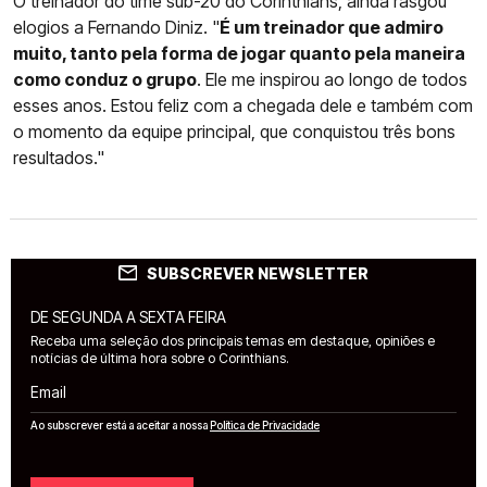
O treinador do time sub-20 do Corinthians, ainda rasgou
elogios a Fernando Diniz. "
É um treinador que admiro
muito, tanto pela forma de jogar quanto pela maneira
como conduz o grupo
. Ele me inspirou ao longo de todos
esses anos. Estou feliz com a chegada dele e também com
o momento da equipe principal, que conquistou três bons
resultados."
SUBSCREVER NEWSLETTER
DE SEGUNDA A SEXTA FEIRA
Receba uma seleção dos principais temas em destaque, opiniões e
notícias de última hora sobre o Corinthians.
Email
Ao subscrever está a aceitar a nossa
Política de Privacidade