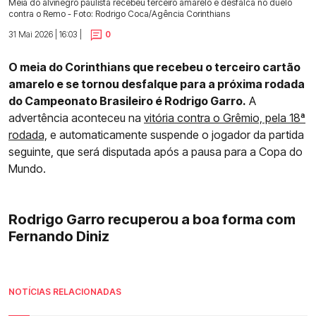
Meia do alvinegro paulista recebeu terceiro amarelo e desfalca no duelo
contra o Remo - Foto: Rodrigo Coca/Agência Corinthians
31 Mai 2026 | 16:03 |
0
O meia do Corinthians que recebeu o terceiro cartão
amarelo e se tornou desfalque para a próxima rodada
do Campeonato Brasileiro é Rodrigo Garro.
A
advertência aconteceu na
vitória contra o Grêmio, pela 18ª
rodada,
e automaticamente suspende o jogador da partida
seguinte, que será disputada após a pausa para a Copa do
Mundo.
Rodrigo Garro recuperou a boa forma com
Fernando Diniz
NOTÍCIAS RELACIONADAS