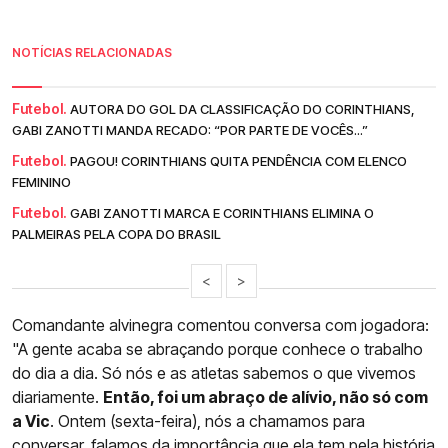
NOTÍCIAS RELACIONADAS
Futebol.
AUTORA DO GOL DA CLASSIFICAÇÃO DO CORINTHIANS,
GABI ZANOTTI MANDA RECADO: “POR PARTE DE VOCÊS...”
Futebol.
PAGOU! CORINTHIANS QUITA PENDÊNCIA COM ELENCO
FEMININO
Futebol.
GABI ZANOTTI MARCA E CORINTHIANS ELIMINA O
PALMEIRAS PELA COPA DO BRASIL
<
>
Comandante alvinegra comentou conversa com jogadora:
"A gente acaba se abraçando porque conhece o trabalho
do dia a dia. Só nós e as atletas sabemos o que vivemos
diariamente.
Então, foi um abraço de alívio, não só com
a Vic
. Ontem (sexta-feira), nós a chamamos para
conversar, falamos da importância que ela tem pela história