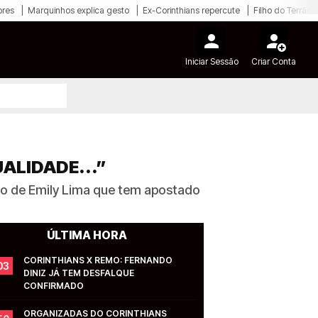
ores
Marquinhos explica gesto
Ex-Corinthians repercute
Filho do Terrão
Iniciar Sessão
Criar Conta
UALIDADE...”
o de Emily Lima que tem apostado
ÚLTIMA HORA
CORINTHIANS X REMO: FERNANDO 
03
DINIZ JÁ TEM DESFALQUE 
CONFIRMADO
ORGANIZADAS DO CORINTHIANS 