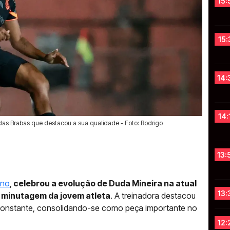
15:
15:
14:
14:
 das Brabas que destacou a sua qualidade - Foto: Rodrigo
13:
ino
,
celebrou a evolução de Duda Mineira na atual
13:
 minutagem da jovem atleta
. A treinadora destacou
constante, consolidando-se como peça importante no
12: