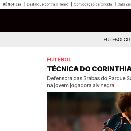
#ÉNotícia
Desfalque contra o Remo
Convocação da torcida
Gabi Zan
FUTEBOL
CL
FUTEBOL
TÉCNICA DO CORINTHIAN
Defensora das Brabas do Parque S
na jovem jogadora alvinegra