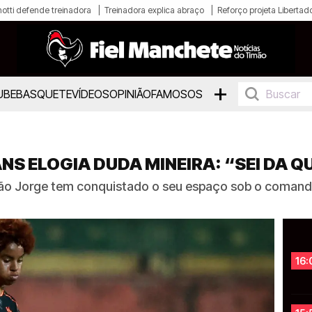
otti defende treinadora
Treinadora explica abraço
Reforço projeta Libertad
+
UBE
BASQUETE
VÍDEOS
OPINIÃO
FAMOSOS
S ELOGIA DUDA MINEIRA: “SEI DA Q
ão Jorge tem conquistado o seu espaço sob o comand
16: