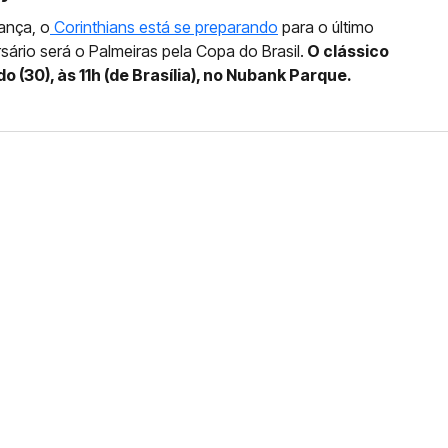
ança, o
Corinthians está se preparando
para o último
ário será o Palmeiras pela Copa do Brasil.
O clássico
 (30), às 11h (de Brasília), no Nubank Parque.
FERNANDO DINIZ JÁ TEM
DO
da contra o Grêmio e recebeu o terceiro cartão
duelo que marcará o retorno do Brasileirão