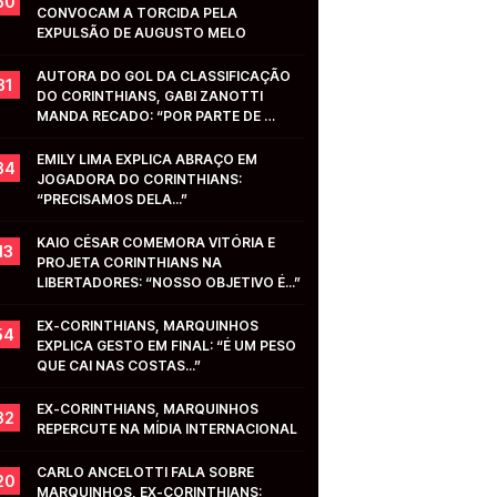
50
CONVOCAM A TORCIDA PELA 
EXPULSÃO DE AUGUSTO MELO
AUTORA DO GOL DA CLASSIFICAÇÃO 
31
DO CORINTHIANS, GABI ZANOTTI 
MANDA RECADO: “POR PARTE DE 
VOCÊS...”
EMILY LIMA EXPLICA ABRAÇO EM 
34
JOGADORA DO CORINTHIANS: 
“PRECISAMOS DELA...”
KAIO CÉSAR COMEMORA VITÓRIA E 
13
PROJETA CORINTHIANS NA 
LIBERTADORES: “NOSSO OBJETIVO É...”
EX-CORINTHIANS, MARQUINHOS 
54
EXPLICA GESTO EM FINAL: “É UM PESO 
QUE CAI NAS COSTAS...”
EX-CORINTHIANS, MARQUINHOS 
32
REPERCUTE NA MÍDIA INTERNACIONAL
CARLO ANCELOTTI FALA SOBRE 
20
MARQUINHOS, EX-CORINTHIANS: 