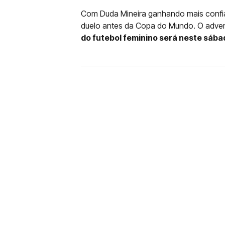
Com Duda Mineira ganhando mais confi
duelo antes da Copa do Mundo. O advers
do futebol feminino será neste sábado
FUTEBOL
CORINTHIANS X REMO: 
DESFALQUE CONFIRMA
Jogador estava pendurado na parti
amarelo e não estará em campo no 