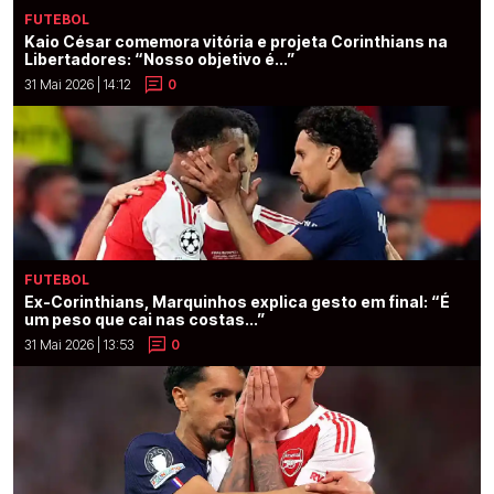
FUTEBOL
Kaio César comemora vitória e projeta Corinthians na
Libertadores: “Nosso objetivo é...”
31 Mai 2026 | 14:12
0
FUTEBOL
Ex-Corinthians, Marquinhos explica gesto em final: “É
um peso que cai nas costas...”
31 Mai 2026 | 13:53
0