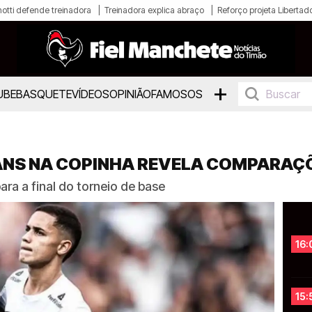
otti defende treinadora
Treinadora explica abraço
Reforço projeta Libertad
+
UBE
BASQUETE
VÍDEOS
OPINIÃO
FAMOSOS
ANS NA COPINHA REVELA COMPARAÇ
ara a final do torneio de base
16:
15: