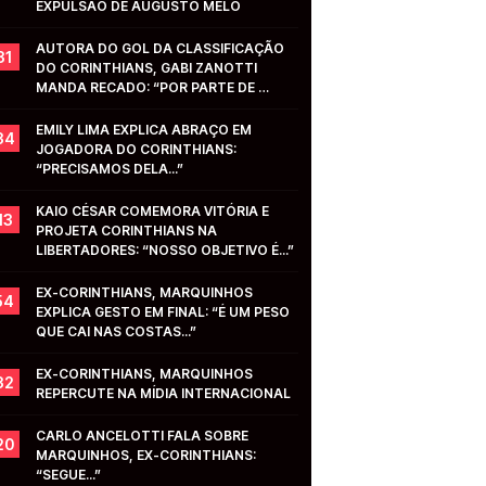
EXPULSÃO DE AUGUSTO MELO
AUTORA DO GOL DA CLASSIFICAÇÃO 
31
DO CORINTHIANS, GABI ZANOTTI 
MANDA RECADO: “POR PARTE DE 
VOCÊS...”
EMILY LIMA EXPLICA ABRAÇO EM 
34
JOGADORA DO CORINTHIANS: 
“PRECISAMOS DELA...”
KAIO CÉSAR COMEMORA VITÓRIA E 
13
PROJETA CORINTHIANS NA 
LIBERTADORES: “NOSSO OBJETIVO É...”
EX-CORINTHIANS, MARQUINHOS 
54
EXPLICA GESTO EM FINAL: “É UM PESO 
QUE CAI NAS COSTAS...”
EX-CORINTHIANS, MARQUINHOS 
32
REPERCUTE NA MÍDIA INTERNACIONAL
CARLO ANCELOTTI FALA SOBRE 
20
MARQUINHOS, EX-CORINTHIANS: 
“SEGUE...”