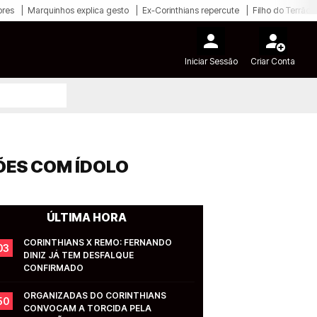
ores
Marquinhos explica gesto
Ex-Corinthians repercute
Filho do Terrão
Iniciar Sessão
Criar Conta
ÕES COM ÍDOLO
ÚLTIMA HORA
CORINTHIANS X REMO: FERNANDO 
03
DINIZ JÁ TEM DESFALQUE 
CONFIRMADO
ORGANIZADAS DO CORINTHIANS 
50
CONVOCAM A TORCIDA PELA 