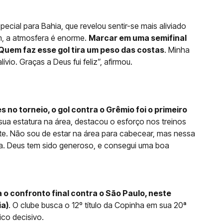
pecial para Bahia, que revelou sentir-se mais aliviado
m, a atmosfera é enorme.
Marcar em uma semifinal
Quem faz esse gol tira um peso das costas
. Minha
io. Graças a Deus fui feliz”, afirmou.
 no torneio, o gol contra o Grêmio foi o primeiro
sua estatura na área, destacou o esforço nos treinos
nte. Não sou de estar na área para cabecear, mas nessa
ra. Deus tem sido generoso, e consegui uma boa
 o confronto final contra o São Paulo, neste
ia)
. O clube busca o 12º título da Copinha em sua 20ª
ico decisivo.