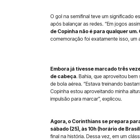
O gol na semifinal teve um significado es
após balançar as redes. “Em jogos assi
de Copinha não é para qualquer um. 
comemoração foi exatamente isso, um alív
Embora já tivesse marcado três vezes
de cabeça
. Bahia, que aproveitou bem 
de bola aérea. “Estava treinando basta
Copinha estou aproveitando minha altu
impulsão para marcar”, explicou.
Agora, o Corinthians se prepara para
sábado (25), às 10h (horário de Brasíl
final na história. Dessa vez, em um cláss