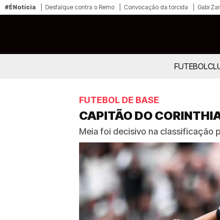
#ÉNotícia
Desfalque contra o Remo
Convocação da torcida
Gabi Zan
FUTEBOL
CL
FUTEBOL DE BASE
CAPITÃO DO CORINTHI
Meia foi decisivo na classificação p