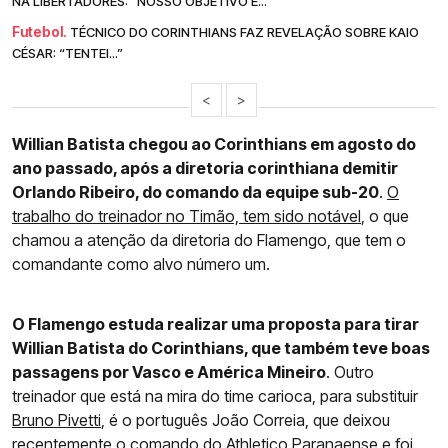
NA LIBERTADORES: “NOSSO OBJETIVO É...”
Futebol.
TÉCNICO DO CORINTHIANS FAZ REVELAÇÃO SOBRE KAIO
CÉSAR: “TENTEI...”
<
>
Willian Batista chegou ao Corinthians em agosto do
ano passado, após a diretoria corinthiana demitir
Orlando Ribeiro, do comando da equipe sub-20
.
O
trabalho do treinador no Timão, tem sido notável
, o que
chamou a atenção da diretoria do Flamengo, que tem o
comandante como alvo número um.
O Flamengo estuda realizar uma proposta para tirar
Willian Batista do Corinthians, que também teve boas
passagens por Vasco e América Mineiro
. Outro
treinador que está na mira do time carioca, para substituir
Bruno Pivetti
, é o português João Correia, que deixou
recentemente o comando do Athletico Paranaense e foi