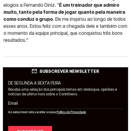
elogios a Fernando Diniz. "
É um treinador que admiro
muito, tanto pela forma de jogar quanto pela maneira
como conduz o grupo
. Ele me inspirou ao longo de todos
esses anos. Estou feliz com a chegada dele e também com
o momento da equipe principal, que conquistou três bons
resultados."
SUBSCREVER NEWSLETTER
DE SEGUNDA A SEXTA FEIRA
Receba uma seleção dos principais temas em destaque, opiniões e
notícias de última hora sobre o Corinthians.
Email
Ao subscrever está a aceitar a nossa
Política de Privacidade