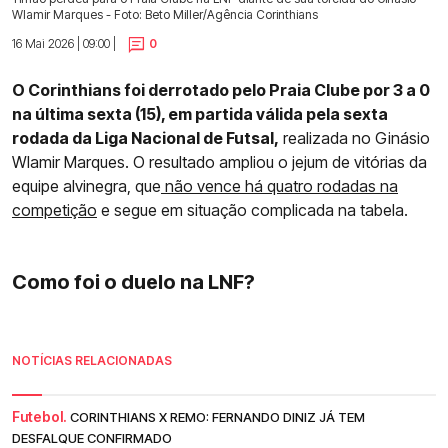
Wlamir Marques - Foto: Beto Miller/Agência Corinthians
16 Mai 2026 | 09:00 |
0
O Corinthians foi derrotado pelo Praia Clube por 3 a 0
na última sexta (15), em partida válida pela sexta
rodada da Liga Nacional de Futsal,
realizada no Ginásio
Wlamir Marques. O resultado ampliou o jejum de vitórias da
equipe alvinegra, que
não vence há quatro rodadas na
competição
e segue em situação complicada na tabela.
Como foi o duelo na LNF?
NOTÍCIAS RELACIONADAS
Futebol.
CORINTHIANS X REMO: FERNANDO DINIZ JÁ TEM
DESFALQUE CONFIRMADO