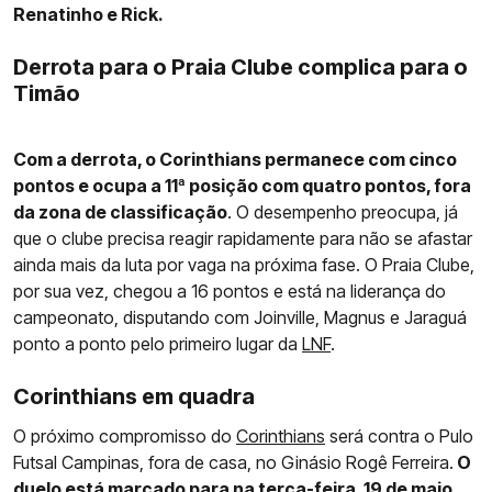
Renatinho e Rick.
Derrota para o Praia Clube complica para o
Timão
Com a derrota, o Corinthians permanece com cinco
pontos e ocupa a 11ª posição com quatro pontos, fora
da zona de classificação
. O desempenho preocupa, já
que o clube precisa reagir rapidamente para não se afastar
ainda mais da luta por vaga na próxima fase. O Praia Clube,
por sua vez, chegou a 16 pontos e está na liderança do
campeonato, disputando com Joinville, Magnus e Jaraguá
ponto a ponto pelo primeiro lugar da
LNF
.
Corinthians em quadra
O próximo compromisso do
Corinthians
será contra o Pulo
Futsal Campinas, fora de casa, no Ginásio Rogê Ferreira.
O
duelo está marcado para na terça-feira, 19 de maio,