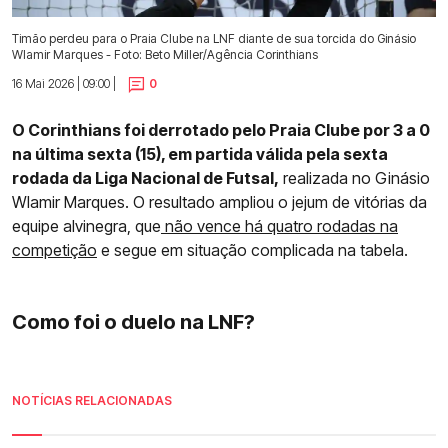
Timão perdeu para o Praia Clube na LNF diante de sua torcida do Ginásio
Wlamir Marques - Foto: Beto Miller/Agência Corinthians
16 Mai 2026 | 09:00 |
0
O Corinthians foi derrotado pelo Praia Clube por 3 a 0
na última sexta (15), em partida válida pela sexta
rodada da Liga Nacional de Futsal,
realizada no Ginásio
Wlamir Marques. O resultado ampliou o jejum de vitórias da
equipe alvinegra, que
não vence há quatro rodadas na
competição
e segue em situação complicada na tabela.
Como foi o duelo na LNF?
NOTÍCIAS RELACIONADAS