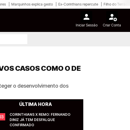
ores
Marquinhos explica gesto
Ex-Corinthians repercute
Filho do Terrão
Iniciar Sessão
Criar Conta
OVOS CASOS COMO O DE
oteger o desenvolvimento dos
ÚLTIMA HORA
CORINTHIANS X REMO: FERNANDO 
03
DINIZ JÁ TEM DESFALQUE 
CONFIRMADO