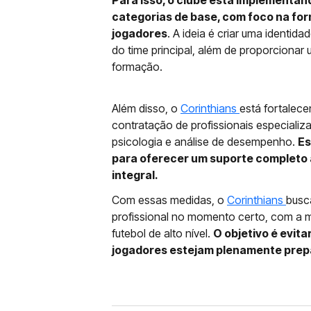
Para isso, o clube está implementa
categorias de base, com foco na fo
jogadores
. A ideia é criar uma identida
do time principal, além de proporciona
formação.
Além disso, o
Corinthians
está fortalec
contratação de profissionais especializ
psicologia e análise de desempenho.
Es
para oferecer um suporte completo 
integral.
Com essas medidas, o
Corinthians
busc
profissional no momento certo, com a m
futebol de alto nível.
O objetivo é evit
jogadores estejam plenamente prepa