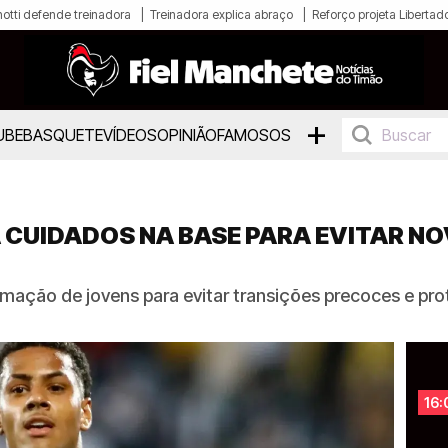
otti defende treinadora
Treinadora explica abraço
Reforço projeta Libertad
+
UBE
BASQUETE
VÍDEOS
OPINIÃO
FAMOSOS
 CUIDADOS NA BASE PARA EVITAR N
ormação de jovens para evitar transições precoces e pr
16: