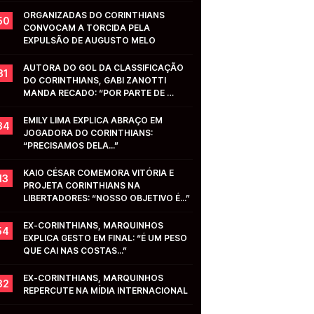
ORGANIZADAS DO CORINTHIANS 
50
CONVOCAM A TORCIDA PELA 
EXPULSÃO DE AUGUSTO MELO
AUTORA DO GOL DA CLASSIFICAÇÃO 
31
DO CORINTHIANS, GABI ZANOTTI 
MANDA RECADO: “POR PARTE DE 
VOCÊS...”
EMILY LIMA EXPLICA ABRAÇO EM 
34
JOGADORA DO CORINTHIANS: 
“PRECISAMOS DELA...”
KAIO CÉSAR COMEMORA VITÓRIA E 
13
PROJETA CORINTHIANS NA 
LIBERTADORES: “NOSSO OBJETIVO É...”
EX-CORINTHIANS, MARQUINHOS 
54
EXPLICA GESTO EM FINAL: “É UM PESO 
QUE CAI NAS COSTAS...”
EX-CORINTHIANS, MARQUINHOS 
32
REPERCUTE NA MÍDIA INTERNACIONAL