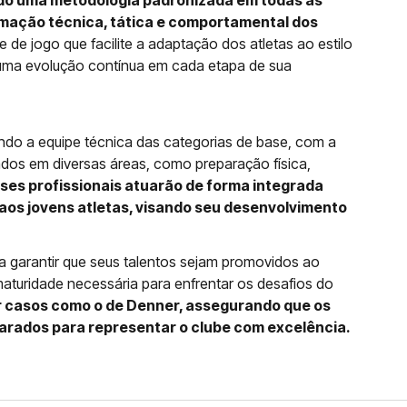
ndo uma metodologia padronizada em todas as
rmação técnica, tática e comportamental dos
de de jogo que facilite a adaptação dos atletas ao estilo
r uma evolução contínua em cada etapa de sua
endo a equipe técnica das categorias de base, com a
ados em diversas áreas, como preparação física,
ses profissionais atuarão de forma integrada
aos jovens atletas, visando seu desenvolvimento
a garantir que seus talentos sejam promovidos ao
aturidade necessária para enfrentar os desafios do
ar casos como o de Denner, assegurando que os
rados para representar o clube com excelência.