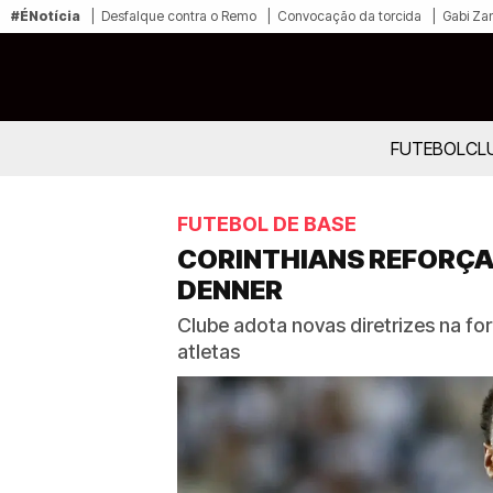
#ÉNotícia
Desfalque contra o Remo
Convocação da torcida
Gabi Zan
FUTEBOL
CL
FUTEBOL DE BASE
CORINTHIANS REFORÇA
DENNER
Clube adota novas diretrizes na f
atletas