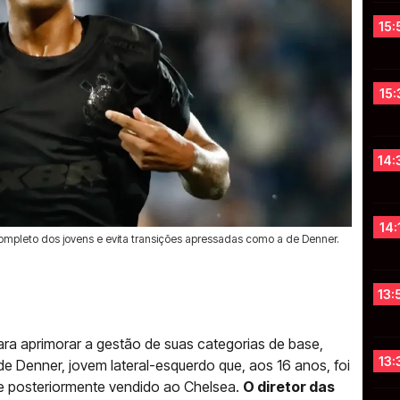
15:
15:
14:
14:
completo dos jovens e evita transições apressadas como a de Denner.
13:
ra aprimorar a gestão de suas categorias de base,
13:
de Denner, jovem lateral-esquerdo que, aos 16 anos, foi
 e posteriormente vendido ao Chelsea.
O diretor das