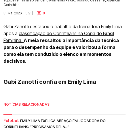
equipe feminina ao vencer o Palmeiras - Foto: Rodrigo Gazzanel/Agência
Corinthians
31 Mai 2026 | 15:31 |
0
Gabi Zanotti destacou o trabalho da treinadora Emily Lima
após a
classificação do Corinthians na Copa do Brasil
Feminina.
A meia ressaltou a importância da técnica
para o desempenho da equipe e valorizou a forma
como ela tem conduzido o elenco em momentos
decisivos.
Gabi Zanotti confia em Emily Lima
NOTÍCIAS RELACIONADAS
Futebol.
EMILY LIMA EXPLICA ABRAÇO EM JOGADORA DO
CORINTHIANS: “PRECISAMOS DELA...”