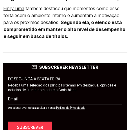
Emily Lima
também destacou que momentos como esse
fortalecem o ambiente interno e aumentam a motivação
para os próximos desafios.
Segundo ela, o elenco está
comprometido em manter o alto nível de desempenho
e seguir em busca de títulos.
SUBSCREVER NEWSLETTER
DE SEGUNDA A SEXTA FEIRA
Receba uma seleção dos principais temas em destaque, opiniões e
notícias de última hora sobre o Corinthians.
Email
Ao subscrever está a aceitar a nossa
Política de Privacidade
SUBSCREVER