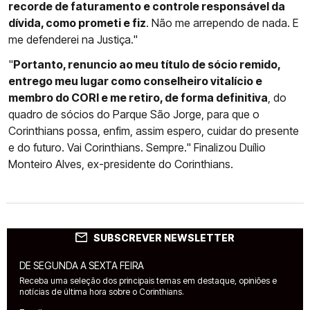
recorde de faturamento e controle responsável da
dívida, como prometi e fiz
. Não me arrependo de nada. E
me defenderei na Justiça."
"
Portanto, renuncio ao meu título de sócio remido,
entrego meu lugar como conselheiro vitalício e
membro do CORI e me retiro, de forma definitiva
, do
quadro de sócios do Parque São Jorge, para que o
Corinthians possa, enfim, assim espero, cuidar do presente
e do futuro. Vai Corinthians. Sempre." Finalizou Duílio
Monteiro Alves, ex-presidente do Corinthians.
SUBSCREVER NEWSLETTER
DE SEGUNDA A SEXTA FEIRA
Receba uma seleção dos principais temas em destaque, opiniões e
notícias de última hora sobre o Corinthians.
Email