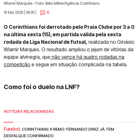
Wlamir Marques - Foto: Beto Miller/Agência Corinthians
16 Mai 2026 | 09:00 |
0
O Corinthians foi derrotado pelo Praia Clube por 3 a 0
na última sexta (15), em partida válida pela sexta
rodada da Liga Nacional de Futsal,
realizada no Ginásio
Wlamir Marques. O resultado ampliou o jejum de vitórias da
equipe alvinegra, que
não vence há quatro rodadas na
competição
e segue em situação complicada na tabela.
Como foi o duelo na LNF?
NOTÍCIAS RELACIONADAS
Futebol.
CORINTHIANS X REMO: FERNANDO DINIZ JÁ TEM
DESFALQUE CONFIRMADO