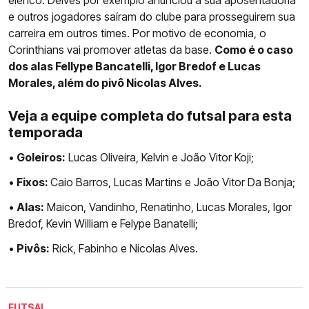
elenco. Deives por exemplo anunciou a sua aposentadoria
e outros jogadores saíram do clube para prosseguirem sua
carreira em outros times. Por motivo de economia, o
Corinthians vai promover atletas da base.
Como é o caso
dos alas Fellype Bancatelli, Igor Bredof e Lucas
Morales, além do pivô Nicolas Alves.
Veja a equipe completa do futsal para esta
temporada
•
Goleiros:
Lucas Oliveira, Kelvin e João Vitor Koji;
•
Fixos:
Caio Barros, Lucas Martins e João Vitor Da Bonja;
•
Alas:
Maicon, Vandinho, Renatinho, Lucas Morales, Igor
Bredof, Kevin William e Felype Banatelli;
•
Pivôs:
Rick, Fabinho e Nicolas Alves.
FUTSAL