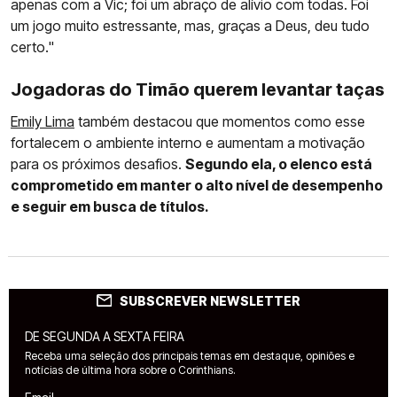
apenas com a Vic; foi um abraço de alívio com todas. Foi
um jogo muito estressante, mas, graças a Deus, deu tudo
certo."
Jogadoras do Timão querem levantar taças
Emily Lima
também destacou que momentos como esse
fortalecem o ambiente interno e aumentam a motivação
para os próximos desafios.
Segundo ela, o elenco está
comprometido em manter o alto nível de desempenho
e seguir em busca de títulos.
SUBSCREVER NEWSLETTER
DE SEGUNDA A SEXTA FEIRA
Receba uma seleção dos principais temas em destaque, opiniões e
notícias de última hora sobre o Corinthians.
Email