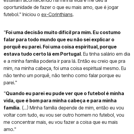
estavam acontecendo na minha vida e me deu a
oportunidade de fazer o que eu mais amo, que é jogar
futebol." Iniciou o
ex-Corinthians
.
"
Foi uma decisão muito difícil pra mim. Eu costumo
falar para todo mundo que eu não sei explicar o
porquê eu parei. Foi uma coisa espiritual, porque
estava tudo certo lá em Portugal
. Eu tinha salário em dia
e a minha família poderia ir para lá. Então eu creio que pra
mim, na minha cabeça, foi uma coisa espiritual mesmo. Eu
não tenho um porquê, não tenho como falar porque eu
parei."
"
Quando eu parei eu pude ver que o futebol é minha
vida, que é bom para minha cabeça e para minha
família
. (...) Minha família depende de mim, então eu vou
voltar com tudo, eu vou ser outro homem no futebol, vou
me concentrar mais, eu vou fazer a coisa que eu mais
amo."