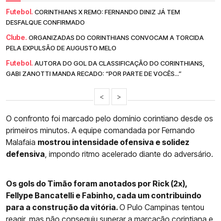
Futebol.
CORINTHIANS X REMO: FERNANDO DINIZ JÁ TEM
DESFALQUE CONFIRMADO
Clube.
ORGANIZADAS DO CORINTHIANS CONVOCAM A TORCIDA
PELA EXPULSÃO DE AUGUSTO MELO
Futebol.
AUTORA DO GOL DA CLASSIFICAÇÃO DO CORINTHIANS,
GABI ZANOTTI MANDA RECADO: “POR PARTE DE VOCÊS...”
<
>
O confronto foi marcado pelo domínio corintiano desde os
primeiros minutos. A equipe comandada por Fernando
Malafaia
mostrou intensidade ofensiva e solidez
defensiva
, impondo ritmo acelerado diante do adversário.
Os gols do Timão foram anotados por Rick (2x),
Fellype Bancatelli e Fabinho, cada um contribuindo
para a construção da vitória.
O Pulo Campinas tentou
reagir, mas não conseguiu superar a marcação corintiana e