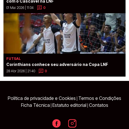
com o Cascavel na LNF
01 Mai 2026 | 11:04
0
FUTSAL
Corinthians conhece seu adversário na Copa LNF
28 Abr 2026 | 21:40
0
Política de privacidade e Cookies
Termos e Condições
|
Ficha Técnica
Estatuto editorial
Contatos
|
|