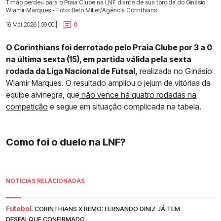
Timão perdeu para o Praia Clube na LNF diante de sua torcida do Ginásio
Wlamir Marques - Foto: Beto Miller/Agência Corinthians
16 Mai 2026 | 09:00 |
0
O Corinthians foi derrotado pelo Praia Clube por 3 a 0
na última sexta (15), em partida válida pela sexta
rodada da Liga Nacional de Futsal,
realizada no Ginásio
Wlamir Marques. O resultado ampliou o jejum de vitórias da
equipe alvinegra, que
não vence há quatro rodadas na
competição
e segue em situação complicada na tabela.
Como foi o duelo na LNF?
NOTÍCIAS RELACIONADAS
Futebol.
CORINTHIANS X REMO: FERNANDO DINIZ JÁ TEM
DESFALQUE CONFIRMADO