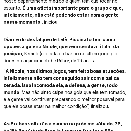
nosso departamento médico é quem tem que tocar no
assunto.
É uma atleta importante para o grupo e que,
infelizmente, não está podendo estar com a gente
nesse momento
”, iniciou.
Diante do desfalque de Lelê, Piccinato tem como
opções a goleira Nicole, que vem sendo a titular da
posição
, Kemelli (cortada do banco no último jogo por
dores no aquecimento) e Rillary, de 19 anos.
“
A Nicole, nos últimos jogos, tem feito boas atuações.
Infelizmente não tem conseguido sair com a baliza
zerada. Isso incomoda ela, a defesa, a gente, todo
mundo
. Mas não sinto culpa nos gols que ela tem tomado,
e a gente vai continuar preparando o melhor possível para
que ela possa atuar na melhor condição”, finalizou.
As
Brabas
voltarão a campo no próximo sábado, 26,
às 15h (horário de Brasília), para enfrentar o São