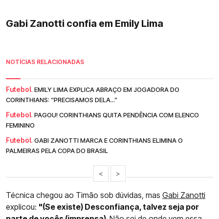
Gabi Zanotti confia em Emily Lima
NOTÍCIAS RELACIONADAS
Futebol.
EMILY LIMA EXPLICA ABRAÇO EM JOGADORA DO
CORINTHIANS: “PRECISAMOS DELA...”
Futebol.
PAGOU! CORINTHIANS QUITA PENDÊNCIA COM ELENCO
FEMININO
Futebol.
GABI ZANOTTI MARCA E CORINTHIANS ELIMINA O
PALMEIRAS PELA COPA DO BRASIL
<
>
Técnica chegou ao Timão sob dúvidas, mas
Gabi Zanotti
explicou:
"(Se existe) Desconfiança, talvez seja por
parte de vocês (imprensa).
Não sei de onde vem essa