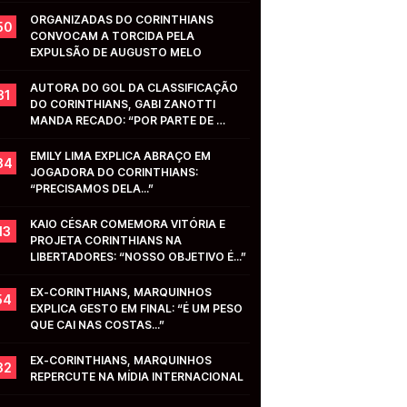
ORGANIZADAS DO CORINTHIANS 
50
CONVOCAM A TORCIDA PELA 
EXPULSÃO DE AUGUSTO MELO
AUTORA DO GOL DA CLASSIFICAÇÃO 
31
DO CORINTHIANS, GABI ZANOTTI 
MANDA RECADO: “POR PARTE DE 
VOCÊS...”
EMILY LIMA EXPLICA ABRAÇO EM 
34
JOGADORA DO CORINTHIANS: 
“PRECISAMOS DELA...”
KAIO CÉSAR COMEMORA VITÓRIA E 
13
PROJETA CORINTHIANS NA 
LIBERTADORES: “NOSSO OBJETIVO É...”
EX-CORINTHIANS, MARQUINHOS 
54
EXPLICA GESTO EM FINAL: “É UM PESO 
QUE CAI NAS COSTAS...”
EX-CORINTHIANS, MARQUINHOS 
32
REPERCUTE NA MÍDIA INTERNACIONAL