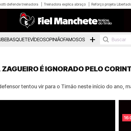
otti defende treinadora
Treinadora explica abraço
Reforço projeta Libertad
+
UBE
BASQUETE
VÍDEOS
OPINIÃO
FAMOSOS
, ZAGUEIRO É IGNORADO PELO CORIN
 defensor tentou vir para o Timão neste início do ano
16: