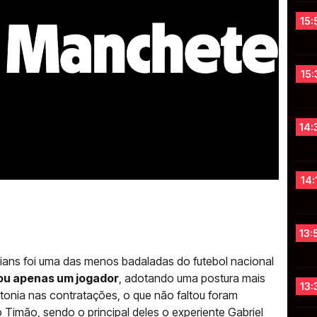
15:
15:
14:
14:
13:
ians foi uma das menos badaladas do futebol nacional
ou apenas um jogador
, adotando uma postura mais
13:
onia nas contratações, o que não faltou foram
Timão, sendo o principal deles o experiente Gabriel