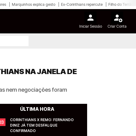
ores
Marquinhos explica gesto
Ex-Corinthians repercute
Filho do Terrão
Iniciar Sessão
Criar Conta
THIANS NA JANELA DE
, mas nem negociações foram
ÚLTIMA HORA
CORINTHIANS X REMO: FERNANDO 
03
DINIZ JÁ TEM DESFALQUE 
CONFIRMADO