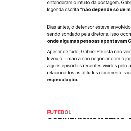
entenderam o intuito da postagem. Gabr
legenda escrita “
não depende só de m
Dias antes, o defensor esteve envolvid
sendo sondado pela diretoria. Isso oco
onde algumas pessoas apontavam Ga
Apesar de tudo, Gabriel Paulista não vei
levou o Timão a não negociar com o jo
alguns episódios recentes vividos pelo
relacionados às atitudes claramente rac
especulação.
FUTEBOL
CORINTHIANS X REMO: 
DESFALQUE CONFIRMA