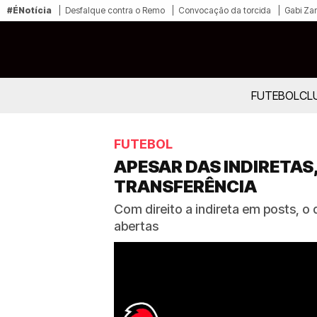
#ÉNotícia
Desfalque contra o Remo
Convocação da torcida
Gabi Zan
FUTEBOL
CL
FUTEBOL
APESAR DAS INDIRETAS
TRANSFERÊNCIA
Com direito a indireta em posts, o
abertas