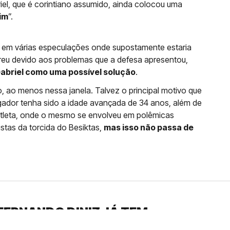
iel, que é corintiano assumido, ainda colocou uma
im
”.
o em várias especulações onde supostamente estaria
rreu devido aos problemas que a defesa apresentou,
briel como uma possível solução
.
o, ao menos nessa janela. Talvez o principal motivo que
gador tenha sido a idade avançada de 34 anos, além de
 atleta, onde o mesmo se envolveu em polêmicas
istas da torcida do Besiktas,
mas isso não passa de
FERNANDO DINIZ JÁ TEM
DO