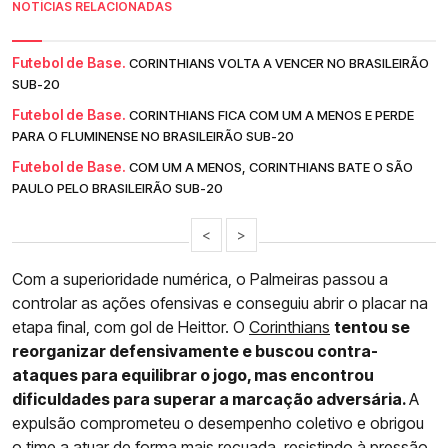
NOTÍCIAS RELACIONADAS
Futebol de Base.
CORINTHIANS VOLTA A VENCER NO BRASILEIRÃO
SUB-20
Futebol de Base.
CORINTHIANS FICA COM UM A MENOS E PERDE
PARA O FLUMINENSE NO BRASILEIRÃO SUB-20
Futebol de Base.
COM UM A MENOS, CORINTHIANS BATE O SÃO
PAULO PELO BRASILEIRÃO SUB-20
<
>
Com a superioridade numérica, o Palmeiras passou a
controlar as ações ofensivas e conseguiu abrir o placar na
etapa final, com gol de Heittor. O
Corinthians
tentou se
reorganizar defensivamente e buscou contra-
ataques para equilibrar o jogo, mas encontrou
dificuldades para superar a marcação adversária.
A
expulsão comprometeu o desempenho coletivo e obrigou
o time a atuar de forma mais recuada, resistindo à pressão