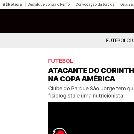
#ÉNotícia
Desfalque contra o Remo
Convocação da torcida
Gabi Zan
FUTEBOL
CL
FUTEBOL
ATACANTE DO CORINTHI
NA COPA AMÉRICA
Clube do Parque São Jorge tem qua
fisiologista e uma nutricionista