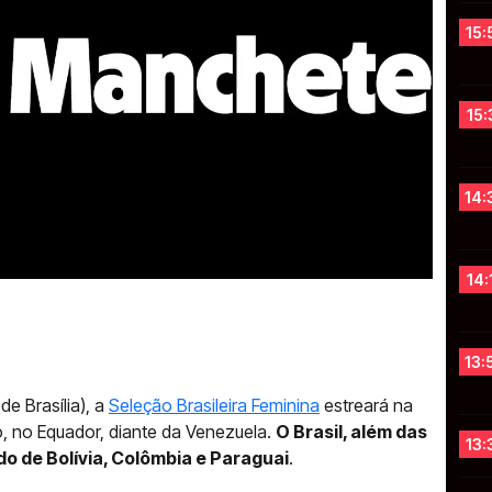
15:
15:
14:
14:
13:
de Brasília), a
Seleção Brasileira Feminina
estreará na
, no Equador, diante da Venezuela.
O Brasil, além das
13:
o de Bolívia, Colômbia e Paraguai
.