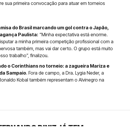
e sua primeira convocação para atuar em torneios
misa do Brasil marcando um gol contra o Japão,
ragança Paulista:
“Minha expectativa está enorme.
putar a minha primeira competição profissional com a
nervosa também, mas vai dar certo. O grupo está muito
so trabalho”, finalizou.
do o Corinthians no torneio: a zagueira Mariza e
uda Sampaio
. Fora de campo, a Dra. Lygia Neder, a
sta Ronaldo Kobal também representam o Alvinegro na
FERNANDO DINIZ JÁ TEM