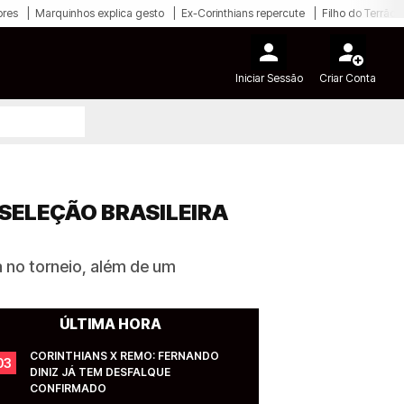
ores
Marquinhos explica gesto
Ex-Corinthians repercute
Filho do Terrão
Iniciar Sessão
Criar Conta
SELEÇÃO BRASILEIRA
 no torneio, além de um
ÚLTIMA HORA
CORINTHIANS X REMO: FERNANDO 
03
DINIZ JÁ TEM DESFALQUE 
CONFIRMADO