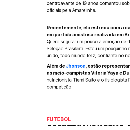
centroavante de 19 anos comentou sobr
oficiais pela Amarelinha.
Recentemente, ela estreou com a ca
em partida amistosa realizada em B
Quero segurar um pouco a emoção de dis
Seleção Brasileira. Estou um pouquinho 
unido, todo mundo feliz, confiante no nos
Além de
Jhonson
, estão representan
as meio-campistas Vitoria Yaya e D
nutricionista Tiemi Saito e o fisiologi
competição.
FUTEBOL
CORINTHIANS X REMO: 