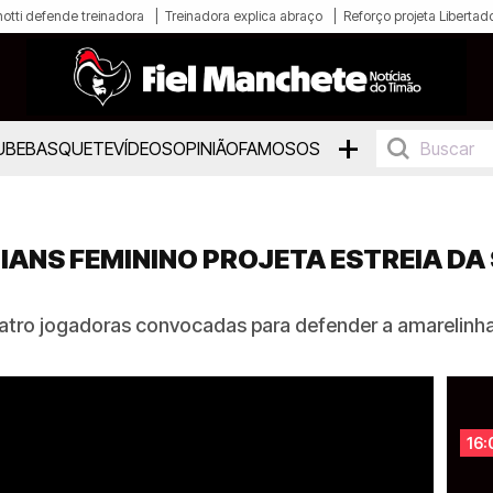
otti defende treinadora
Treinadora explica abraço
Reforço projeta Libertad
+
UBE
BASQUETE
VÍDEOS
OPINIÃO
FAMOSOS
ANS FEMININO PROJETA ESTREIA DA 
tro jogadoras convocadas para defender a amarelinha
16: