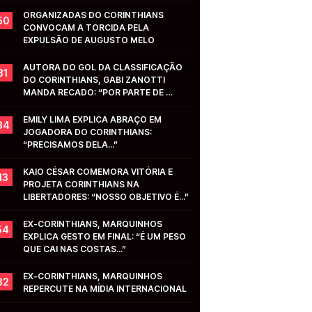
ORGANIZADAS DO CORINTHIANS 
50
CONVOCAM A TORCIDA PELA 
EXPULSÃO DE AUGUSTO MELO
AUTORA DO GOL DA CLASSIFICAÇÃO 
31
DO CORINTHIANS, GABI ZANOTTI 
MANDA RECADO: “POR PARTE DE 
VOCÊS...”
EMILY LIMA EXPLICA ABRAÇO EM 
34
JOGADORA DO CORINTHIANS: 
“PRECISAMOS DELA...”
KAIO CÉSAR COMEMORA VITÓRIA E 
13
PROJETA CORINTHIANS NA 
LIBERTADORES: “NOSSO OBJETIVO É...”
EX-CORINTHIANS, MARQUINHOS 
54
EXPLICA GESTO EM FINAL: “É UM PESO 
QUE CAI NAS COSTAS...”
EX-CORINTHIANS, MARQUINHOS 
32
REPERCUTE NA MÍDIA INTERNACIONAL