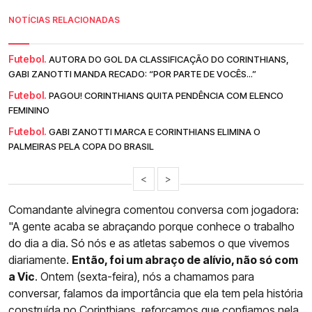
NOTÍCIAS RELACIONADAS
Futebol.
AUTORA DO GOL DA CLASSIFICAÇÃO DO CORINTHIANS,
GABI ZANOTTI MANDA RECADO: “POR PARTE DE VOCÊS...”
Futebol.
PAGOU! CORINTHIANS QUITA PENDÊNCIA COM ELENCO
FEMININO
Futebol.
GABI ZANOTTI MARCA E CORINTHIANS ELIMINA O
PALMEIRAS PELA COPA DO BRASIL
<
>
Comandante alvinegra comentou conversa com jogadora:
"A gente acaba se abraçando porque conhece o trabalho
do dia a dia. Só nós e as atletas sabemos o que vivemos
diariamente.
Então, foi um abraço de alívio, não só com
a Vic
. Ontem (sexta-feira), nós a chamamos para
conversar, falamos da importância que ela tem pela história
construída no
Corinthians
, reforçamos que confiamos nela