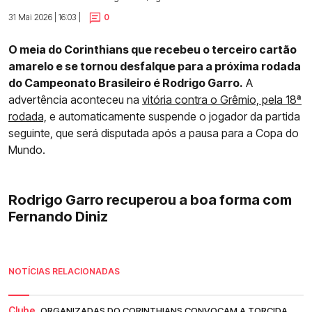
31 Mai 2026 | 16:03 |
0
O meia do Corinthians que recebeu o terceiro cartão
amarelo e se tornou desfalque para a próxima rodada
do Campeonato Brasileiro é Rodrigo Garro.
A
advertência aconteceu na
vitória contra o Grêmio, pela 18ª
rodada,
e automaticamente suspende o jogador da partida
seguinte, que será disputada após a pausa para a Copa do
Mundo.
Rodrigo Garro recuperou a boa forma com
Fernando Diniz
NOTÍCIAS RELACIONADAS
Clube.
ORGANIZADAS DO CORINTHIANS CONVOCAM A TORCIDA