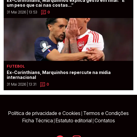
Ex-Corinthians, Marquinhos explica gesto em final: “É
um peso que cai nas costas...”
31 Mai 2026 | 13:53
0
FUTEBOL
Ex-Corinthians, Marquinhos repercute na mídia
internacional
31 Mai 2026 | 13:31
0
Política de privacidade e Cookies
Termos e Condições
|
Ficha Técnica
Estatuto editorial
Contatos
|
|