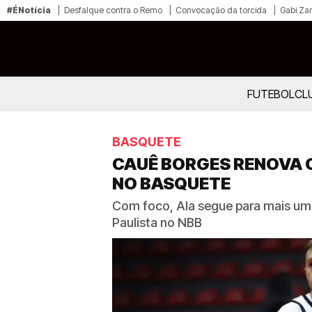
#ÉNotícia
Desfalque contra o Remo
Convocação da torcida
Gabi Zan
FUTEBOL
CL
BASQUETE
CAUÊ BORGES RENOVA 
NO BASQUETE
Com foco, Ala segue para mais um
Paulista no NBB