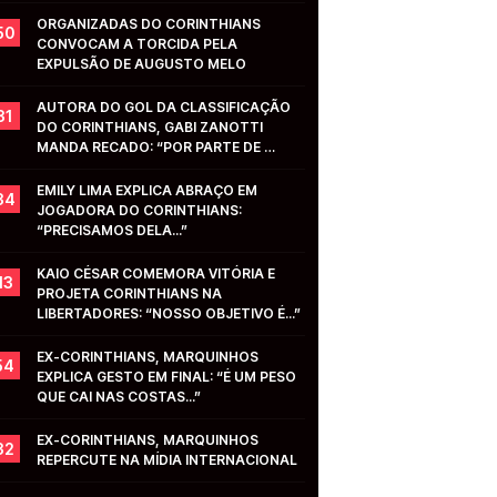
ORGANIZADAS DO CORINTHIANS 
50
CONVOCAM A TORCIDA PELA 
EXPULSÃO DE AUGUSTO MELO
AUTORA DO GOL DA CLASSIFICAÇÃO 
31
DO CORINTHIANS, GABI ZANOTTI 
MANDA RECADO: “POR PARTE DE 
VOCÊS...”
EMILY LIMA EXPLICA ABRAÇO EM 
34
JOGADORA DO CORINTHIANS: 
“PRECISAMOS DELA...”
KAIO CÉSAR COMEMORA VITÓRIA E 
13
PROJETA CORINTHIANS NA 
LIBERTADORES: “NOSSO OBJETIVO É...”
EX-CORINTHIANS, MARQUINHOS 
54
EXPLICA GESTO EM FINAL: “É UM PESO 
QUE CAI NAS COSTAS...”
EX-CORINTHIANS, MARQUINHOS 
32
REPERCUTE NA MÍDIA INTERNACIONAL