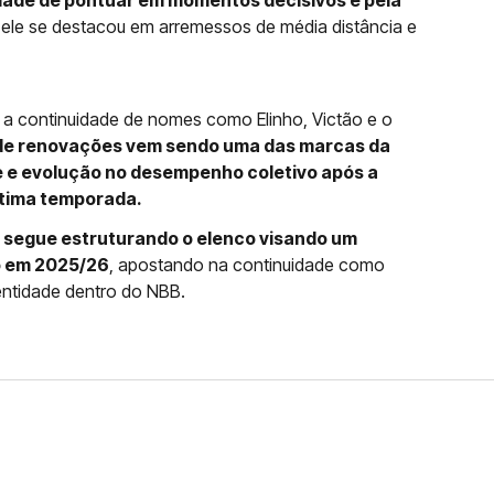
dade de pontuar em momentos decisivos e pela
 ele se destacou em arremessos de média distância e
 a continuidade de nomes como Elinho, Victão e o
 de renovações vem sendo uma das marcas da
e e evolução no desempenho coletivo após a
última temporada.
segue estruturando o elenco visando um
o em 2025/26
, apostando na continuidade como
entidade dentro do NBB.
RA O PINHEIROS E TERMINA
NO NBB