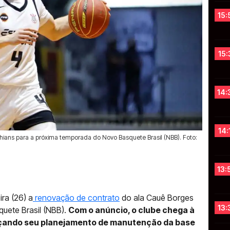
15:
15:
14:
14:
hians para a próxima temporada do Novo Basquete Brasil (NBB). Foto:
13:
ra (26) a
renovação de contrato
do ala Cauê Borges
13:
uete Brasil (NBB).
Com o anúncio, o clube chega à
rçando seu planejamento de manutenção da base