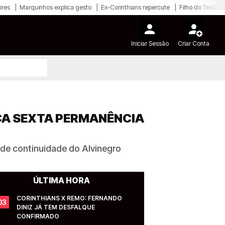
ores
Marquinhos explica gesto
Ex-Corinthians repercute
Filho do Terrão
Iniciar Sessão
Criar Conta
ÇA SEXTA PERMANÊNCIA
de continuidade do Alvinegro
ÚLTIMA HORA
CORINTHIANS X REMO: FERNANDO 
03
DINIZ JÁ TEM DESFALQUE 
CONFIRMADO