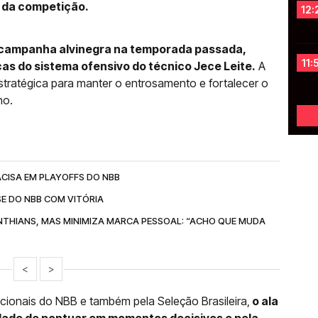
o da competição.
12:
 campanha alvinegra na temporada passada,
11:
as do sistema ofensivo do técnico Jece Leite.
A
tratégica para manter o entrosamento e fortalecer o
no.
ACISA EM PLAYOFFS DO NBB
SE DO NBB COM VITÓRIA
INTHIANS, MAS MINIMIZA MARCA PESSOAL: “ACHO QUE MUDA
<
>
cionais do NBB e também pela Seleção Brasileira,
o ala