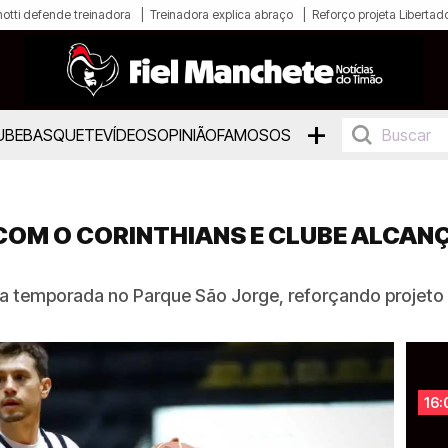
otti defende treinadora
Treinadora explica abraço
Reforço projeta Libertad
+
UBE
BASQUETE
VÍDEOS
OPINIÃO
FAMOSOS
COM O CORINTHIANS E CLUBE ALCAN
a temporada no Parque São Jorge, reforçando projeto 
16: