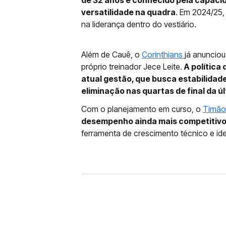
de 32 anos é conhecido pela capaci
versatilidade na quadra
. Em 2024/25,
na liderança dentro do vestiário.
Além de Cauê, o
Corinthians
já anunciou
próprio treinador Jece Leite.
A política
atual gestão, que busca estabilidad
eliminação nas quartas de final da 
Com o planejamento em curso, o
Timão
desempenho ainda mais competitiv
ferramenta de crescimento técnico e id
BASQUETE
CORINTHIANS PERDE PA
CAMPANHA HISTÓRICA 