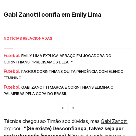
Gabi Zanotti confia em Emily Lima
NOTÍCIAS RELACIONADAS
Futebol.
EMILY LIMA EXPLICA ABRAÇO EM JOGADORA DO
CORINTHIANS: “PRECISAMOS DELA...”
Futebol.
PAGOU! CORINTHIANS QUITA PENDÊNCIA COM ELENCO
FEMININO
Futebol.
GABI ZANOTTI MARCA E CORINTHIANS ELIMINA O
PALMEIRAS PELA COPA DO BRASIL
<
>
Técnica chegou ao Timão sob dúvidas, mas
Gabi Zanotti
explicou:
"(Se existe) Desconfiança, talvez seja por
parte de vocês (imprensa).
Não sei de onde vem essa