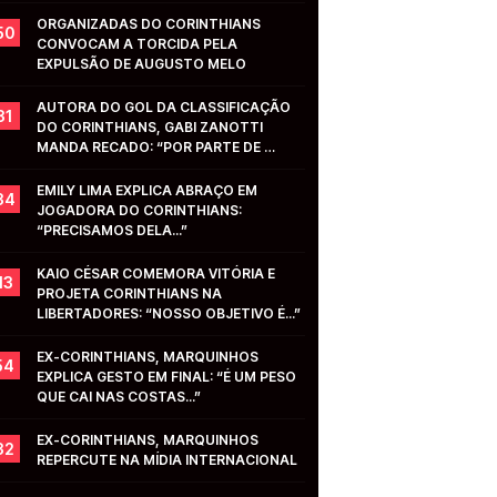
ORGANIZADAS DO CORINTHIANS 
50
CONVOCAM A TORCIDA PELA 
EXPULSÃO DE AUGUSTO MELO
AUTORA DO GOL DA CLASSIFICAÇÃO 
31
DO CORINTHIANS, GABI ZANOTTI 
MANDA RECADO: “POR PARTE DE 
VOCÊS...”
EMILY LIMA EXPLICA ABRAÇO EM 
34
JOGADORA DO CORINTHIANS: 
“PRECISAMOS DELA...”
KAIO CÉSAR COMEMORA VITÓRIA E 
13
PROJETA CORINTHIANS NA 
LIBERTADORES: “NOSSO OBJETIVO É...”
EX-CORINTHIANS, MARQUINHOS 
54
EXPLICA GESTO EM FINAL: “É UM PESO 
QUE CAI NAS COSTAS...”
EX-CORINTHIANS, MARQUINHOS 
32
REPERCUTE NA MÍDIA INTERNACIONAL