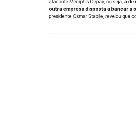
atacante Memphis Depay, ou seja,
a di
outra empresa disposta a bancar a o
presidente Osmar Stabile, revelou que 
FUTEBOL
CORINTHIANS X REMO: 
DESFALQUE CONFIRMA
Jogador estava pendurado na parti
amarelo e não estará em campo no 