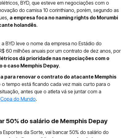
 elétricos, BYD, que esteve em negociações com o
renovação do camisa 10 corinthiano, porém, segundo as
gues,
a empresa foca no naming rights do Morumbi
acante holandês
.
ue a BYD leve o nome da empresa no Estádio do
$ 60 milhões anuais por um contrato de dez anos, por
létricos dá prioridade nas negociações com o
ado o caso Memphis Depay
.
sta para renovar o contrato do atacante Memphis
 o tempo está ficando cada vez mais curto para o
 situação, antes que o atleta vá se juntar com a
a
Copa do Mundo
.
ar 50% do salário de Memphis Depay
a Esportes da Sorte, vai bancar 50% do salário do