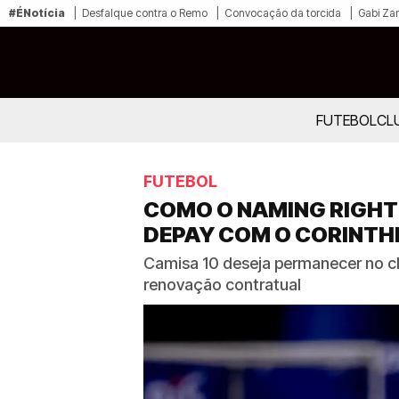
#ÉNotícia
Desfalque contra o Remo
Convocação da torcida
Gabi Zan
FUTEBOL
CL
FUTEBOL
COMO O NAMING RIGHT
DEPAY COM O CORINTH
Camisa 10 deseja permanecer no cl
renovação contratual