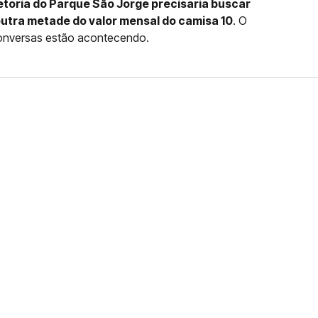
retoria do Parque São Jorge precisaria buscar
utra metade do valor mensal do camisa 10
. O
conversas estão acontecendo.
FERNANDO DINIZ JÁ TEM
DO
da contra o Grêmio e recebeu o terceiro cartão
duelo que marcará o retorno do Brasileirão