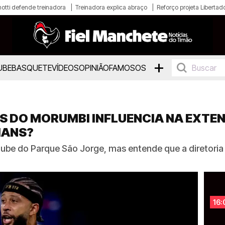
otti defende treinadora
Treinadora explica abraço
Reforço projeta Libertad
+
UBE
BASQUETE
VÍDEOS
OPINIÃO
FAMOSOS
S DO MORUMBI INFLUENCIA NA EXTE
IANS?
ube do Parque São Jorge, mas entende que a diretoria p
16: