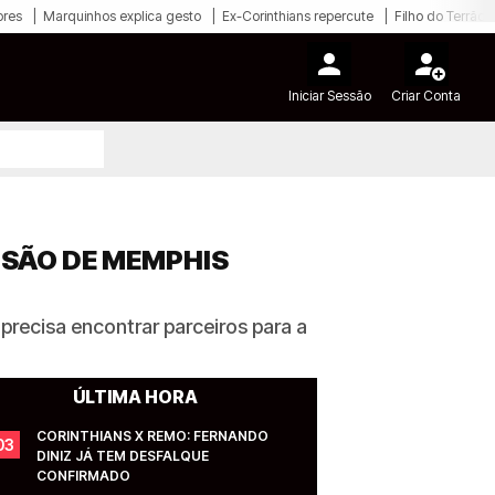
ores
Marquinhos explica gesto
Ex-Corinthians repercute
Filho do Terrão
Iniciar Sessão
Criar Conta
NSÃO DE MEMPHIS
recisa encontrar parceiros para a
ÚLTIMA HORA
CORINTHIANS X REMO: FERNANDO 
03
DINIZ JÁ TEM DESFALQUE 
CONFIRMADO