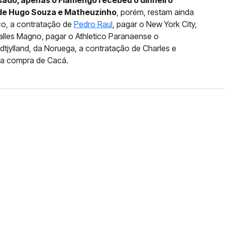
sado, apenas o Flamengo recebeu o dinheiro
 de Hugo Souza e Matheuzinho
, porém, restam ainda
co, a contratação de
Pedro Raul
, pagar o New York City,
lles Magno, pagar o Athletico Paranaense o
tjylland, da Noruega, a contratação de Charles e
ela compra de Cacá.
FERNANDO DINIZ JÁ TEM
DO
da contra o Grêmio e recebeu o terceiro cartão
duelo que marcará o retorno do Brasileirão