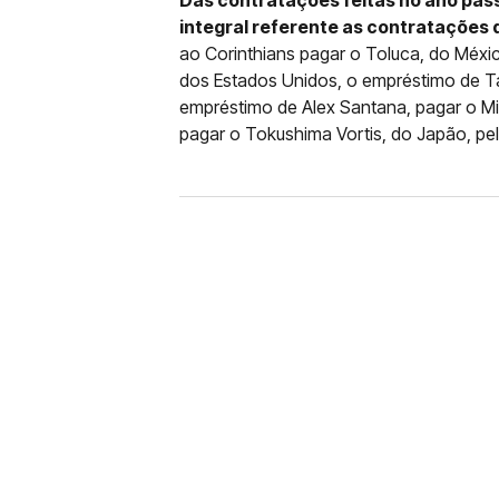
Das contratações feitas no ano pas
integral referente as contratações
ao Corinthians pagar o Toluca, do Méxi
dos Estados Unidos, o empréstimo de Ta
empréstimo de Alex Santana, pagar o Mid
pagar o Tokushima Vortis, do Japão, p
FUTEBOL
CORINTHIANS X REMO: 
DESFALQUE CONFIRMA
Jogador estava pendurado na parti
amarelo e não estará em campo no 