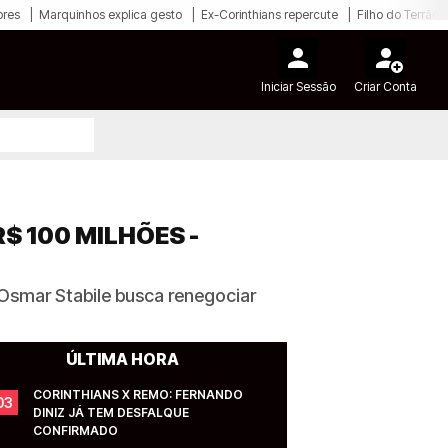
ores
Marquinhos explica gesto
Ex-Corinthians repercute
Filho do Terrão
Iniciar Sessão
Criar Conta
$ 100 MILHÕES -
Osmar Stabile busca renegociar
ÚLTIMA HORA
CORINTHIANS X REMO: FERNANDO 
03
DINIZ JÁ TEM DESFALQUE 
CONFIRMADO