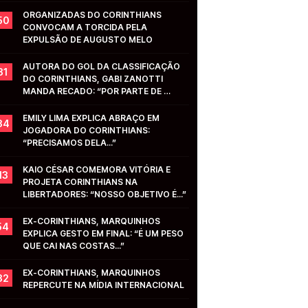
ORGANIZADAS DO CORINTHIANS 
50
CONVOCAM A TORCIDA PELA 
EXPULSÃO DE AUGUSTO MELO
AUTORA DO GOL DA CLASSIFICAÇÃO 
31
DO CORINTHIANS, GABI ZANOTTI 
MANDA RECADO: “POR PARTE DE 
VOCÊS...”
EMILY LIMA EXPLICA ABRAÇO EM 
34
JOGADORA DO CORINTHIANS: 
“PRECISAMOS DELA...”
KAIO CÉSAR COMEMORA VITÓRIA E 
13
PROJETA CORINTHIANS NA 
LIBERTADORES: “NOSSO OBJETIVO É...”
EX-CORINTHIANS, MARQUINHOS 
54
EXPLICA GESTO EM FINAL: “É UM PESO 
QUE CAI NAS COSTAS...”
EX-CORINTHIANS, MARQUINHOS 
32
REPERCUTE NA MÍDIA INTERNACIONAL