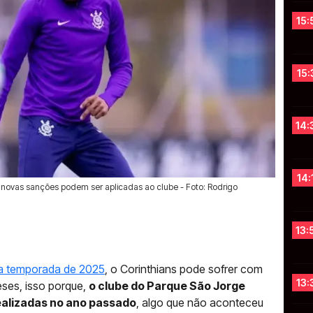
15:
15:
14:
14:
e novas sanções podem ser aplicadas ao clube - Foto: Rodrigo
13:
ta temporada de 2025
, o Corinthians pode sofrer com
13:
ses, isso porque,
o clube do Parque São Jorge
ealizadas no ano passado
, algo que não aconteceu