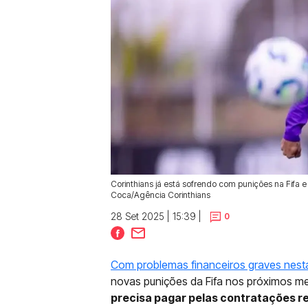
Corinthians já está sofrendo com punições na Fifa 
Coca/Agência Corinthians
28 Set 2025 | 15:39 |
0
Com problemas financeiros graves nes
novas punições da Fifa nos próximos me
precisa pagar pelas contratações r