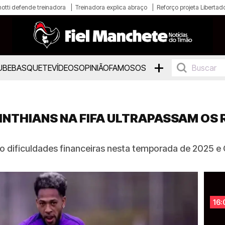
otti defende treinadora
Treinadora explica abraço
Reforço projeta Libertad
+
UBE
BASQUETE
VÍDEOS
OPINIÃO
FAMOSOS
THIANS NA FIFA ULTRAPASSAM OS R
o dificuldades financeiras nesta temporada de 2025 e 
16: