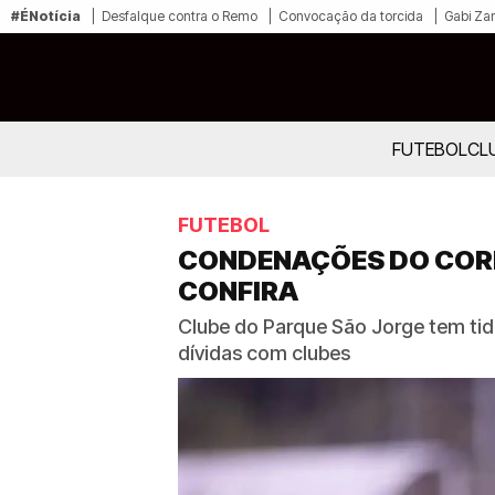
#ÉNotícia
Desfalque contra o Remo
Convocação da torcida
Gabi Zan
FUTEBOL
CL
FUTEBOL
CONDENAÇÕES DO CORIN
CONFIRA
Clube do Parque São Jorge tem tid
dívidas com clubes