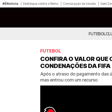
#ÉNotícia
Desfalque contra o Remo
Convocação da torcida
Gabi Zan
FUTEBOL
CL
FUTEBOL
CONFIRA O VALOR QUE 
CONDENAÇÕES DA FIFA
Após o atraso do pagamento das últ
mas entrou com um recurso