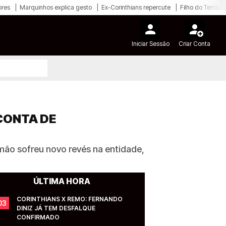
ores
Marquinhos explica gesto
Ex-Corinthians repercute
Filho do Terrão
Iniciar Sessão
Criar Conta
CONTA DE
mão sofreu novo revés na entidade,
ÚLTIMA HORA
CORINTHIANS X REMO: FERNANDO 
03
DINIZ JÁ TEM DESFALQUE 
CONFIRMADO