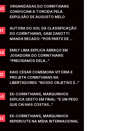
ORGANIZADAS DO CORINTHIANS 
50
CONVOCAM A TORCIDA PELA 
EXPULSÃO DE AUGUSTO MELO
AUTORA DO GOL DA CLASSIFICAÇÃO 
31
DO CORINTHIANS, GABI ZANOTTI 
MANDA RECADO: “POR PARTE DE 
VOCÊS...”
EMILY LIMA EXPLICA ABRAÇO EM 
34
JOGADORA DO CORINTHIANS: 
“PRECISAMOS DELA...”
KAIO CÉSAR COMEMORA VITÓRIA E 
13
PROJETA CORINTHIANS NA 
LIBERTADORES: “NOSSO OBJETIVO É...”
EX-CORINTHIANS, MARQUINHOS 
54
EXPLICA GESTO EM FINAL: “É UM PESO 
QUE CAI NAS COSTAS...”
EX-CORINTHIANS, MARQUINHOS 
32
REPERCUTE NA MÍDIA INTERNACIONAL