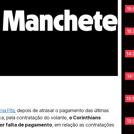
15:
15:
14:
14:
13:
na Fifa
, depois de atrasar o pagamento das últimas
rca, pela contratação do volante,
o Corinthians
13:
por falta de pagamento
, em relação as contratações