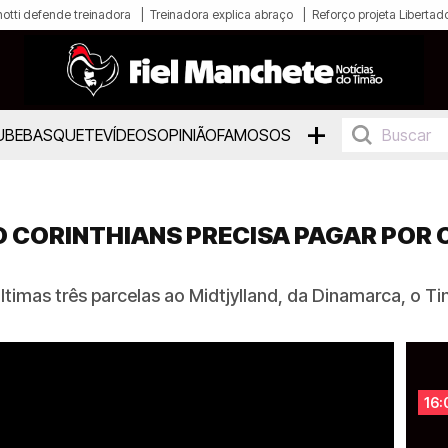
otti defende treinadora
Treinadora explica abraço
Reforço projeta Libertad
+
UBE
BASQUETE
VÍDEOS
OPINIÃO
FAMOSOS
O CORINTHIANS PRECISA PAGAR POR 
imas três parcelas ao Midtjylland, da Dinamarca, o Ti
16: