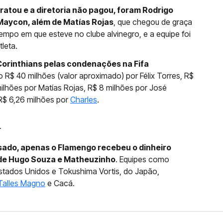
ratou e a diretoria não pagou, foram Rodrigo
 Maycon, além de Matías Rojas
, que chegou de graça
empo em que esteve no clube alvinegro, e a equipe foi
leta.
Corinthians pelas condenações na Fifa
o R$ 40 milhões (valor aproximado) por Félix Torres, R$
ilhões por Matías Rojas, R$ 8 milhões por José
R$ 6,26 milhões por
Charles
.
r
sado, apenas o Flamengo recebeu o dinheiro
 de Hugo Souza e Matheuzinho
. Equipes como
Estados Unidos e Tokushima Vortis, do Japão,
Talles Magno
e Cacá.