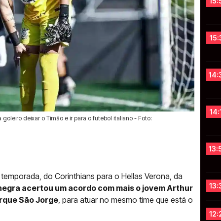
15:
15:
14:
14:
leiro deixar o Timão e ir para o futebol italiano - Foto:
13:
temporada, do Corinthians para o Hellas Verona, da
13:
vinegra acertou um acordo com mais o jovem Arthur
arque São Jorge
, para atuar no mesmo time que está o
12: