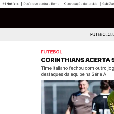
#ÉNotícia
Desfalque contra o Remo
Convocação da torcida
Gabi Zan
FUTEBOL
CL
FUTEBOL
CORINTHIANS ACERTA S
Time italiano fechou com outro jo
destaques da equipe na Série A