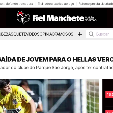
otti defende treinadora
Treinadora explica abraço
Reforço projeta Libertad
+
UBE
BASQUETE
VÍDEOS
OPINIÃO
FAMOSOS
AÍDA DE JOVEM PARA O HELLAS VERO
gador do clube do Parque São Jorge, após ter contrat
16: