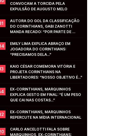
50
CONVOCAM A TORCIDA PELA 
EXPULSÃO DE AUGUSTO MELO
AUTORA DO GOL DA CLASSIFICAÇÃO 
31
DO CORINTHIANS, GABI ZANOTTI 
MANDA RECADO: “POR PARTE DE 
VOCÊS...”
EMILY LIMA EXPLICA ABRAÇO EM 
34
JOGADORA DO CORINTHIANS: 
“PRECISAMOS DELA...”
KAIO CÉSAR COMEMORA VITÓRIA E 
13
PROJETA CORINTHIANS NA 
LIBERTADORES: “NOSSO OBJETIVO É...”
EX-CORINTHIANS, MARQUINHOS 
54
EXPLICA GESTO EM FINAL: “É UM PESO 
QUE CAI NAS COSTAS...”
EX-CORINTHIANS, MARQUINHOS 
32
REPERCUTE NA MÍDIA INTERNACIONAL
CARLO ANCELOTTI FALA SOBRE 
20
MARQUINHOS, EX-CORINTHIANS: 