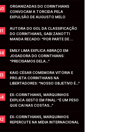
ORGANIZADAS DO CORINTHIANS 
50
CONVOCAM A TORCIDA PELA 
EXPULSÃO DE AUGUSTO MELO
AUTORA DO GOL DA CLASSIFICAÇÃO 
31
DO CORINTHIANS, GABI ZANOTTI 
MANDA RECADO: “POR PARTE DE 
VOCÊS...”
EMILY LIMA EXPLICA ABRAÇO EM 
34
JOGADORA DO CORINTHIANS: 
“PRECISAMOS DELA...”
KAIO CÉSAR COMEMORA VITÓRIA E 
13
PROJETA CORINTHIANS NA 
LIBERTADORES: “NOSSO OBJETIVO É...”
EX-CORINTHIANS, MARQUINHOS 
54
EXPLICA GESTO EM FINAL: “É UM PESO 
QUE CAI NAS COSTAS...”
EX-CORINTHIANS, MARQUINHOS 
32
REPERCUTE NA MÍDIA INTERNACIONAL