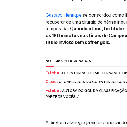
Gustavo Henrique
se consolidou como li
recuperar de uma cirurgia de hérnia ing
temporada. Q
uando atuou, foi titula
os 180 minutos nas finais do Campeo
título invicto sem sofrer gols.
NOTÍCIAS RELACIONADAS
Futebol.
CORINTHIANS X REMO: FERNANDO DI
Clube.
ORGANIZADAS DO CORINTHIANS CONV
Futebol.
AUTORA DO GOL DA CLASSIFICAÇÃO
PARTE DE VOCÊS...”
A diretoria alvinegra já vinha conduzin