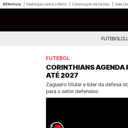
#ÉNotícia
Desfalque contra o Remo
Convocação da torcida
Gabi Zan
FUTEBOL
CL
FUTEBOL
CORINTHIANS AGENDA 
ATÉ 2027
Zagueiro titular e líder da defesa
para o setor defensivo