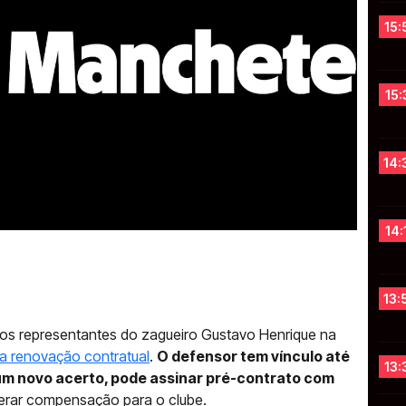
15:
15:
14:
14:
13:
os representantes do zagueiro Gustavo Henrique na
sua renovação contratual
.
O defensor tem vínculo até
13:
um novo acerto, pode assinar pré-contrato com
erar compensação para o clube.