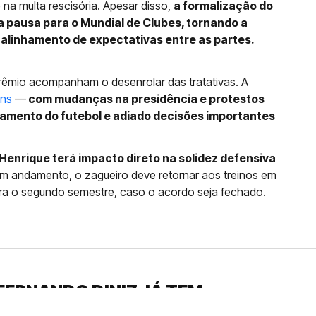
e na multa rescisória. Apesar disso,
a formalização do
 pausa para o Mundial de Clubes, tornando a
 alinhamento de expectativas entre as partes.
rêmio acompanham o desenrolar das tratativas. A
ans
—
com mudanças na presidência e protestos
jamento do futebol e adiado decisões importantes
enrique terá impacto direto na solidez defensiva
em andamento, o zagueiro deve retornar aos treinos em
ra o segundo semestre, caso o acordo seja fechado.
FERNANDO DINIZ JÁ TEM
DO