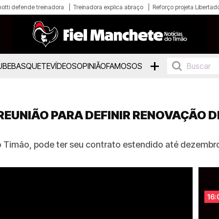
otti defende treinadora
Treinadora explica abraço
Reforço projeta Libertad
+
UBE
BASQUETE
VÍDEOS
OPINIÃO
FAMOSOS
REUNIÃO PARA DEFINIR RENOVAÇÃO D
 do Timão, pode ter seu contrato estendido até dezembr
16: