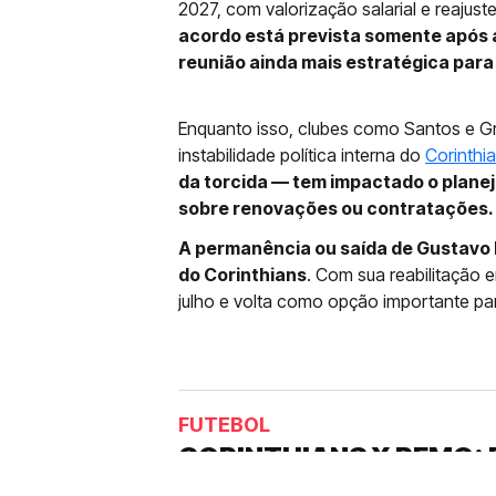
2027, com valorização salarial e reajust
acordo está prevista somente após a
reunião ainda mais estratégica para
Enquanto isso, clubes como Santos e G
instabilidade política interna do
Corinthi
da torcida — tem impactado o plane
sobre renovações ou contratações.
A permanência ou saída de Gustavo H
do Corinthians
. Com sua reabilitação 
julho e volta como opção importante pa
FUTEBOL
CORINTHIANS X REMO: 
DESFALQUE CONFIRMA